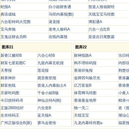
蛇报A
白小姐财务通
曾道人致福财经
典语成钱
马经内幕报(数)
天线宝宝马经图
六合彩特码大范围
港龙报
博彩通A
宝马奔驰
老奇人偷码A
六合一点红B
五鬼运财会员料
在线内幕报
皇道吉日尾数篇
图库21
图库22
新香江赌经B
六合心经B
财神指路A
当日特
财富七星彩图C
九龍内幕玄机报
狗不理特码报
内部
天尊报
莲花报
香港卯兔报
荆楚
精算神卦
观音救世报
金牌四句输尽光
香港
财富热线
曾道人内幕贴士A
亿万富翁B
香港
庄家吃码图
千金小姐B版
体育网马经图
小黄
今日抓特码-B
神仙点特A(精)
香港黄金地带
精准<
正版2800信封
六合皇B
独一无二
老《
生肖特码王
蓝天报A
天线宝宝
潮汕心
广州正版综合B(新)
赛马会密传
九龙内幕特肖图a
福星