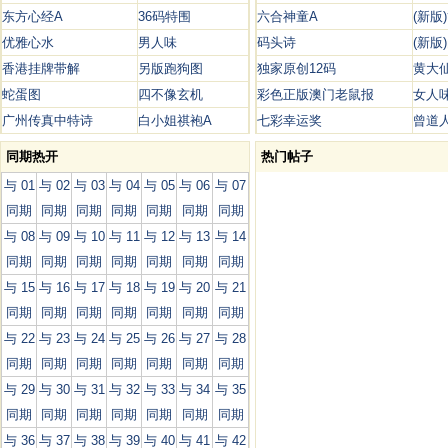
东方心经A
36码特围
六合神童A
(新版
优雅心水
男人味
码头诗
(新版
香港挂牌带解
另版跑狗图
独家原创12码
黄大
蛇蛋图
四不像玄机
彩色正版澳门老鼠报
女人
广州传真中特诗
白小姐祺袍A
七彩幸运奖
曾道
同期热开
热门帖子
与 01
与 02
与 03
与 04
与 05
与 06
与 07
同期
同期
同期
同期
同期
同期
同期
与 08
与 09
与 10
与 11
与 12
与 13
与 14
同期
同期
同期
同期
同期
同期
同期
与 15
与 16
与 17
与 18
与 19
与 20
与 21
同期
同期
同期
同期
同期
同期
同期
与 22
与 23
与 24
与 25
与 26
与 27
与 28
同期
同期
同期
同期
同期
同期
同期
与 29
与 30
与 31
与 32
与 33
与 34
与 35
同期
同期
同期
同期
同期
同期
同期
与 36
与 37
与 38
与 39
与 40
与 41
与 42