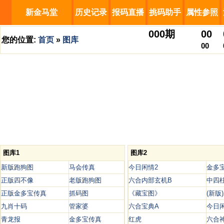
新金马堂
历史记录
报码直播
挑码助手
属性参照
000
期
00
您的位置:
首页
»
图库
00
图库1
图库2
新版跑狗图
马会传真
今日闲情2
金多
正版四不像
老版跑狗图
六合内部玄机B
中四
正版金多宝传真
抓码图
《藏宝图》
(新版
九肖十码
管家婆
六合宝典A
今日
青龙报
金多宝传真
红虎
六合