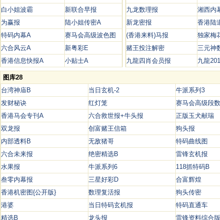
白小姐波霸
新联合早报
九龙数理报
湘西内
为赢报
陆小姐传密A
新龙密报
香港陆
特码内幕A
赛马会高级波色图
(香港来料)马报
独家梅
六合风云A
新粤彩E
赌王投注解密
三元神
香港信息快报A
小贴士A
九龍四肖会员报
九龍201
图库28
台湾神庙B
当日玄机-2
牛派系列3
发财秘诀
红灯笼
赛马会高级段
香港马会专刊A
六合救世报+牛头报
正版玉犬献瑞
双龙报
创富赌王信箱
狗头报
内部透料B
无敌猪哥
特码曲线图
六合未来报
绝密精选B
雷锋玄机报
水果报
牛派系列6
118抓特码B
叁零内幕报
三星好彩D
合富辉煌
香港机密图{公开版}
数理复活报
狗头传密
港婆
当日特码玄机报
特码直通车
精选B
龙头报
雷锋资料综合