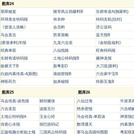
图库24
翡翠秘笈
猪哥风云劲爆料B
生财有道A(独家料)
环球美女特码报
布衣种
特码玄机(信封)
《曾道人攻略》
会员料
济公送码
马会直击
胜算策略
蓝天报B
(香港来料)羊报
九龙六合皇
《金钥匙福利》
经典单双
八仙指路
旺角特码报
生财有道特码报
土地公特码报B
赌神龙报
纵横天下B
新粤彩D
大刀皇(新料)
白姐内幕传真-4(新图)
港姐密报B
六合家中宝B
神医药方
如来秘报
特新五鬼B
图库25
图库26
马会传真-波色报
财经赌侠
八仙过海
牛派系列
六合圣旨
波路五行
绝杀密报
六合精
土地公特码报A
玉女心经
马会传真-单双诀
神算报(
传密心水报
胡巴抓码记
数理通天
内幕透
正版电脑分析贴士報
三国风云特码报
赛马会高级特围图
粤彩联