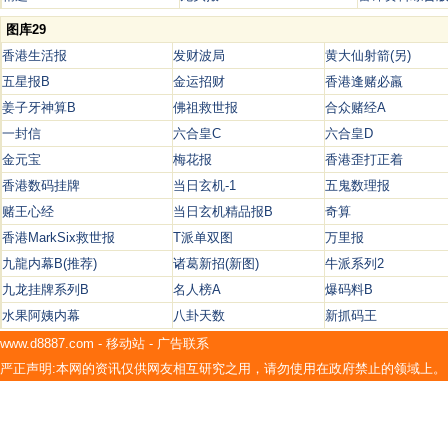
图库29
香港生活报
发财波局
黄大仙射箭(另)
五星报B
金运招财
香港逢赌必羸
姜子牙神算B
佛祖救世报
合众赌经A
一封信
六合皇C
六合皇D
金元宝
梅花报
香港歪打正着
香港数码挂牌
当日玄机-1
五鬼数理报
赌王心经
当日玄机精品报B
奇算
香港MarkSix救世报
T派单双图
万里报
九龍内幕B(推荐)
诸葛新招(新图)
牛派系列2
九龙挂牌系列B
名人榜A
爆码料B
水果阿姨内幕
八卦天数
新抓码王
www.d8887.com
-
移动站
-
广告联系
严正声明:本网的资讯仅供网友相互研究之用，请勿使用在政府禁止的领域上。