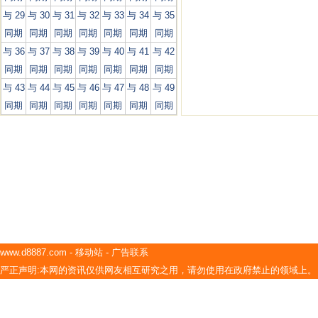
与 29
与 30
与 31
与 32
与 33
与 34
与 35
同期
同期
同期
同期
同期
同期
同期
与 36
与 37
与 38
与 39
与 40
与 41
与 42
同期
同期
同期
同期
同期
同期
同期
与 43
与 44
与 45
与 46
与 47
与 48
与 49
同期
同期
同期
同期
同期
同期
同期
www.d8887.com
-
移动站
-
广告联系
严正声明:本网的资讯仅供网友相互研究之用，请勿使用在政府禁止的领域上。