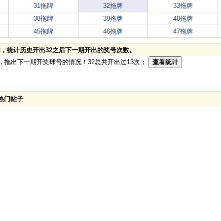
31拖牌
32拖牌
33拖牌
38拖牌
39拖牌
40拖牌
45拖牌
46拖牌
47拖牌
如，统计历史开出32之后下一期开出的奖号次数。
，拖出下一期开奖球号的情况！32总共开出过13次；
查看统计
热门帖子