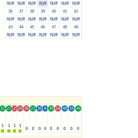
拖牌
拖牌
拖牌
拖牌
拖牌
拖牌
拖牌
36
37
38
39
40
41
42
拖牌
拖牌
拖牌
拖牌
拖牌
拖牌
拖牌
43
44
45
46
47
48
49
拖牌
拖牌
拖牌
拖牌
拖牌
拖牌
拖牌
32
27
2
24
30
21
36
9
38
19
48
15
49
1
1
1
1
0
0
0
0
0
0
0
0
0