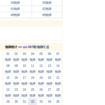
34拖牌
35拖牌
41拖牌
42拖牌
48拖牌
49拖牌
拖牌统计 >>
087期:拖牌汇总
01
02
03
04
05
06
07
拖牌
拖牌
拖牌
拖牌
拖牌
拖牌
拖牌
08
09
10
11
12
13
14
拖牌
拖牌
拖牌
拖牌
拖牌
拖牌
拖牌
15
16
17
18
19
20
21
拖牌
拖牌
拖牌
拖牌
拖牌
拖牌
拖牌
22
23
24
25
26
27
28
拖牌
拖牌
拖牌
拖牌
拖牌
拖牌
拖牌
29
30
31
32
33
34
35