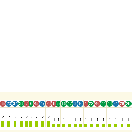
35
20
37
39
7
6
45
47
23
8
5
16
17
3
10
1
22
46
44
43
41
29
28
2
2
2
2
2
2
2
2
2
1
1
1
1
1
1
1
1
1
1
1
1
1
1