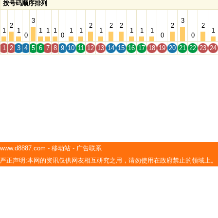
按号码顺序排列
3
3
2
2
2
2
2
2
1
1
1
1
1
1
1
1
1
1
1
1
0
0
0
0
1
2
3
4
5
6
7
8
9
10
11
12
13
14
15
16
17
18
19
20
21
22
23
24
www.d8887.com
-
移动站
-
广告联系
严正声明:本网的资讯仅供网友相互研究之用，请勿使用在政府禁止的领域上。