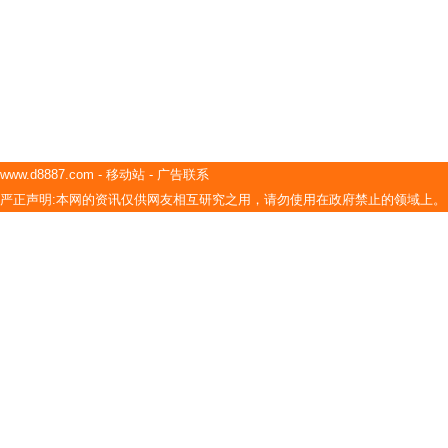
www.d8887.com
-
移动站
-
广告联系
严正声明:本网的资讯仅供网友相互研究之用，请勿使用在政府禁止的领域上。