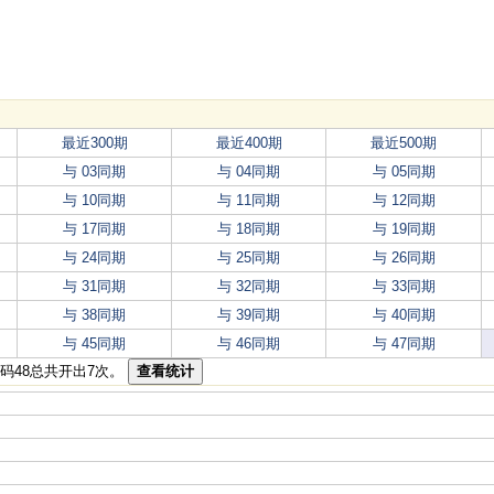
最近300期
最近400期
最近500期
与 03同期
与 04同期
与 05同期
与 10同期
与 11同期
与 12同期
与 17同期
与 18同期
与 19同期
与 24同期
与 25同期
与 26同期
与 31同期
与 32同期
与 33同期
与 38同期
与 39同期
与 40同期
与 45同期
与 46同期
与 47同期
号码48总共开出7次。
查看统计