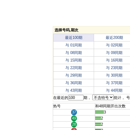
选择号码,期次
最近100期
最近200期
与 01同期
与 02同期
与 08同期
与 09同期
与 15同期
与 16同期
与 22同期
与 23同期
与 29同期
与 30同期
与 36同期
与 37同期
与 43同期
与 44同期
在最近的
期，
统计， 
热号
和48同期开出次数
37
3
49
2
28
2