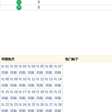
33
0
38
0
同期热开
热门帖子
与 01
与 02
与 03
与 04
与 05
与 06
与 07
同期
同期
同期
同期
同期
同期
同期
与 08
与 09
与 10
与 11
与 12
与 13
与 14
同期
同期
同期
同期
同期
同期
同期
与 15
与 16
与 17
与 18
与 19
与 20
与 21
同期
同期
同期
同期
同期
同期
同期
与 22
与 23
与 24
与 25
与 26
与 27
与 28
同期
同期
同期
同期
同期
同期
同期