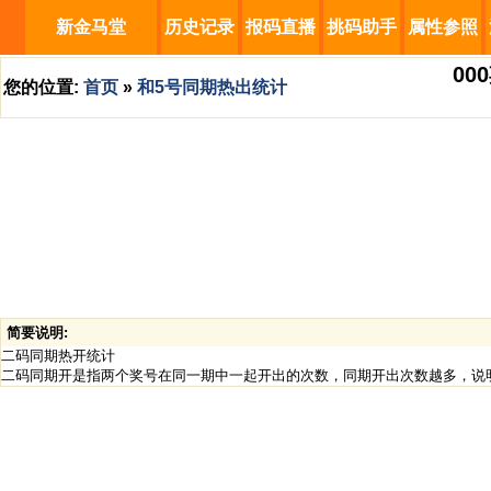
新金马堂
历史记录
报码直播
挑码助手
属性参照
000
您的位置:
首页
»
和5号同期热出统计
简要说明:
二码同期热开统计
二码同期开是指两个奖号在同一期中一起开出的次数，同期开出次数越多，说