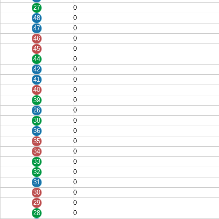
27
0
48
0
47
0
46
0
45
0
44
0
42
0
41
0
40
0
39
0
26
0
38
0
36
0
35
0
34
0
33
0
32
0
31
0
30
0
29
0
28
0