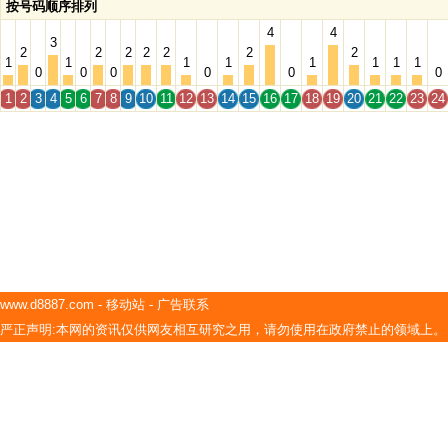
按号码顺序排列
4
4
3
2
2
2
2
2
2
2
1
1
1
1
1
1
1
1
0
0
0
0
0
0
1
2
3
4
5
6
7
8
9
10
11
12
13
14
15
16
17
18
19
20
21
22
23
24
www.d8887.com
-
移动站
-
广告联系
严正声明:本网的资讯仅供网友相互研究之用，请勿使用在政府禁止的领域上。