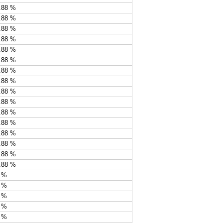
.88 %
.88 %
.88 %
.88 %
.88 %
.88 %
.88 %
.88 %
.88 %
.88 %
.88 %
.88 %
.88 %
.88 %
.88 %
.88 %
 %
 %
 %
 %
 %