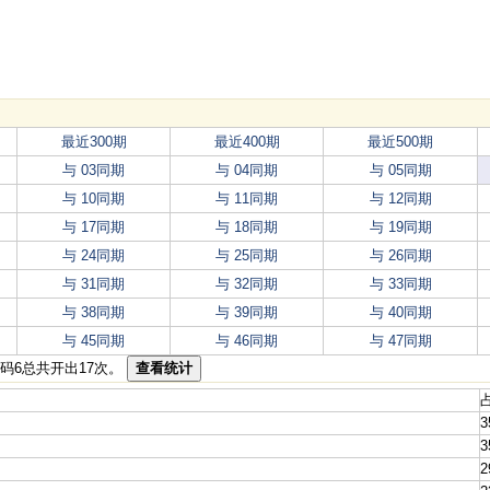
最近300期
最近400期
最近500期
与 03同期
与 04同期
与 05同期
与 10同期
与 11同期
与 12同期
与 17同期
与 18同期
与 19同期
与 24同期
与 25同期
与 26同期
与 31同期
与 32同期
与 33同期
与 38同期
与 39同期
与 40同期
与 45同期
与 46同期
与 47同期
号码6总共开出17次。
查看统计
3
3
2