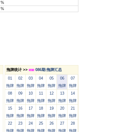
 %
 %
拖牌统计 >>
086期:拖牌汇总
01
02
03
04
05
06
07
拖牌
拖牌
拖牌
拖牌
拖牌
拖牌
拖牌
08
09
10
11
12
13
14
拖牌
拖牌
拖牌
拖牌
拖牌
拖牌
拖牌
15
16
17
18
19
20
21
拖牌
拖牌
拖牌
拖牌
拖牌
拖牌
拖牌
22
23
24
25
26
27
28
拖牌
拖牌
拖牌
拖牌
拖牌
拖牌
拖牌