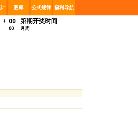
统计
图库
公式规律
福利导航
+
00
第
期开奖时间
00
月
周