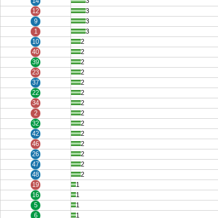
14
3
12
3
9
3
1
3
10
2
40
2
39
2
23
2
37
2
22
2
34
2
2
2
32
2
42
2
46
2
26
2
47
2
48
2
19
1
16
1
5
1
6
1