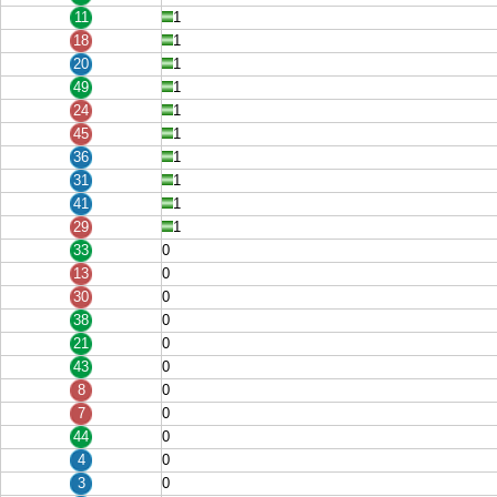
11
1
18
1
20
1
49
1
24
1
45
1
36
1
31
1
41
1
29
1
33
0
13
0
30
0
38
0
21
0
43
0
8
0
7
0
44
0
4
0
3
0