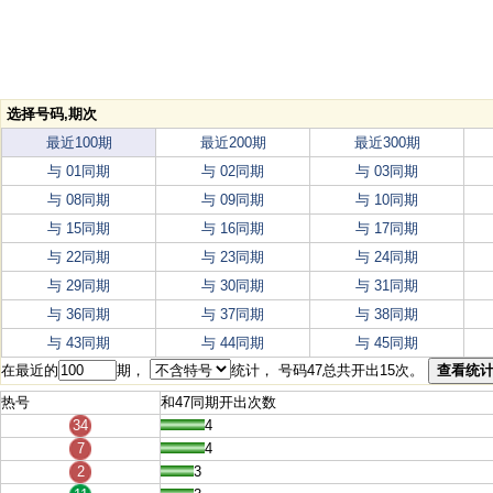
选择号码,期次
最近100期
最近200期
最近300期
与 01同期
与 02同期
与 03同期
与 08同期
与 09同期
与 10同期
与 15同期
与 16同期
与 17同期
与 22同期
与 23同期
与 24同期
与 29同期
与 30同期
与 31同期
与 36同期
与 37同期
与 38同期
与 43同期
与 44同期
与 45同期
在最近的
期，
统计， 号码47总共开出15次。
查看统
热号
和47同期开出次数
34
4
7
4
2
3