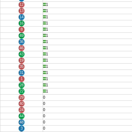
12
1
13
1
14
1
16
1
8
1
49
1
36
1
46
1
43
1
19
1
35
1
31
1
1
1
28
1
22
1
29
0
40
0
24
0
44
0
48
0
3
0