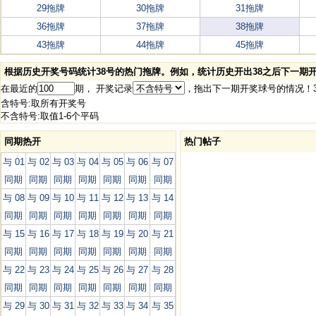
29拖牌
30拖牌
31拖牌
36拖牌
37拖牌
38拖牌
43拖牌
44拖牌
45拖牌
根据历史开奖号码统计38号的热门拖牌。例如，统计历史开出38之后下一期
在最近的
期， 开奖记录
，拖出下一期开奖球号的情况！3
含特号:取所有开奖号
不含特号:取值1-6个平码
同期热开
热门帖子
与 01
与 02
与 03
与 04
与 05
与 06
与 07
同期
同期
同期
同期
同期
同期
同期
与 08
与 09
与 10
与 11
与 12
与 13
与 14
同期
同期
同期
同期
同期
同期
同期
与 15
与 16
与 17
与 18
与 19
与 20
与 21
同期
同期
同期
同期
同期
同期
同期
与 22
与 23
与 24
与 25
与 26
与 27
与 28
同期
同期
同期
同期
同期
同期
同期
与 29
与 30
与 31
与 32
与 33
与 34
与 35