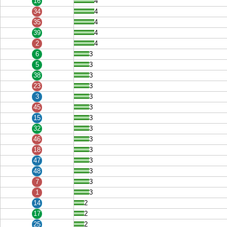
16
4
34
4
35
4
39
4
2
4
6
3
5
3
38
3
23
3
3
3
45
3
15
3
32
3
46
3
18
3
47
3
48
3
7
3
1
3
14
2
17
2
25
2