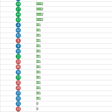
49
2
27
2
44
2
43
2
4
1
42
1
41
1
8
1
9
1
10
1
11
1
24
1
40
1
36
1
33
1
30
1
29
1
20
1
26
1
31
0
19
0