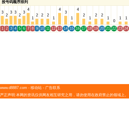
按号码顺序排列
4
4
4
3
3
3
3
3
2
2
2
2
2
2
2
2
1
1
1
1
1
1
1
0
1
2
3
4
5
6
7
8
9
10
11
12
13
14
15
16
17
18
19
20
21
22
23
24
www.d8887.com
-
移动站
-
广告联系
严正声明:本网的资讯仅供网友相互研究之用，请勿使用在政府禁止的领域上。