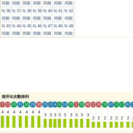
同期
同期
同期
同期
同期
同期
同期
与 36
与 37
与 38
与 39
与 40
与 41
与 42
同期
同期
同期
同期
同期
同期
同期
与 43
与 44
与 45
与 46
与 47
与 48
与 49
同期
同期
同期
同期
同期
同期
同期
按开出次数排列
7
13
43
41
16
26
30
25
3
4
6
14
28
1
38
40
2
34
33
47
5
17
42
4
4
4
4
4
4
4
3
3
3
3
3
3
3
3
3
2
2
2
2
2
2
2