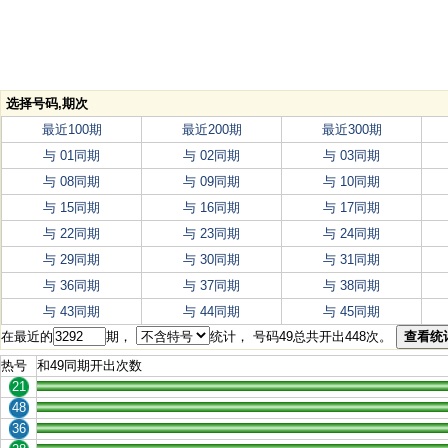
选择号码,期次
最近100期
最近200期
最近300期
与 01同期
与 02同期
与 03同期
与 08同期
与 09同期
与 10同期
与 15同期
与 16同期
与 17同期
与 22同期
与 23同期
与 24同期
与 29同期
与 30同期
与 31同期
与 36同期
与 37同期
与 38同期
与 43同期
与 44同期
与 45同期
在最近的
期，
统计， 号码49总共开出448次。
查看统
热号
和49同期开出次数
21
48
36