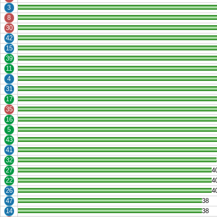
3
8
30
42
15
39
11
4
31
17
35
16
5
43
41
32
27
4
22
4
26
4
47
38
14
38