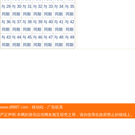
与 29
与 30
与 31
与 32
与 33
与 34
与 35
同期
同期
同期
同期
同期
同期
同期
与 36
与 37
与 38
与 39
与 40
与 41
与 42
同期
同期
同期
同期
同期
同期
同期
与 43
与 44
与 45
与 46
与 47
与 48
与 49
同期
同期
同期
同期
同期
同期
同期
www.d8887.com
-
移动站
-
广告联系
严正声明:本网的资讯仅供网友相互研究之用，请勿使用在政府禁止的领域上。