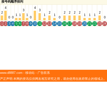
按号码顺序排列
4
4
3
3
2
2
2
2
2
2
2
1
1
1
1
1
1
1
1
0
0
0
0
0
1
2
3
4
5
6
7
8
9
10
11
12
13
14
15
16
17
18
19
20
21
22
23
24
www.d8887.com
-
移动站
-
广告联系
严正声明:本网的资讯仅供网友相互研究之用，请勿使用在政府禁止的领域上。