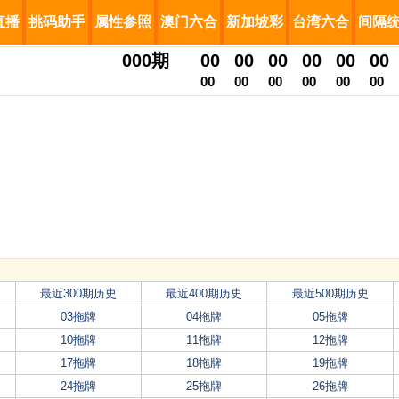
直播
挑码助手
属性参照
澳门六合
新加坡彩
台湾六合
间隔
000
期
00
00
00
00
00
00
00
00
00
00
00
00
最近300期历史
最近400期历史
最近500期历史
03拖牌
04拖牌
05拖牌
10拖牌
11拖牌
12拖牌
17拖牌
18拖牌
19拖牌
24拖牌
25拖牌
26拖牌