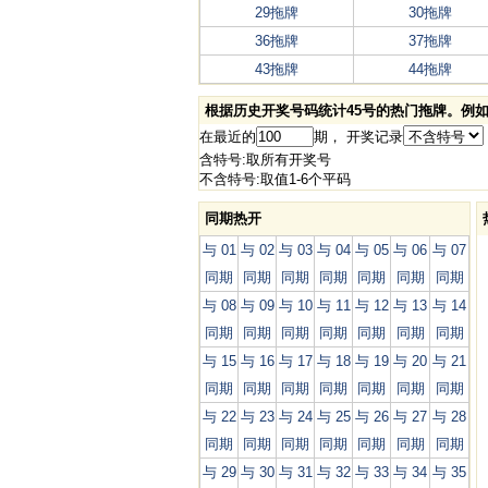
29拖牌
30拖牌
36拖牌
37拖牌
43拖牌
44拖牌
根据历史开奖号码统计45号的热门拖牌。例
在最近的
期， 开奖记录
含特号:取所有开奖号
不含特号:取值1-6个平码
同期热开
与 01
与 02
与 03
与 04
与 05
与 06
与 07
同期
同期
同期
同期
同期
同期
同期
与 08
与 09
与 10
与 11
与 12
与 13
与 14
同期
同期
同期
同期
同期
同期
同期
与 15
与 16
与 17
与 18
与 19
与 20
与 21
同期
同期
同期
同期
同期
同期
同期
与 22
与 23
与 24
与 25
与 26
与 27
与 28
同期
同期
同期
同期
同期
同期
同期
与 29
与 30
与 31
与 32
与 33
与 34
与 35