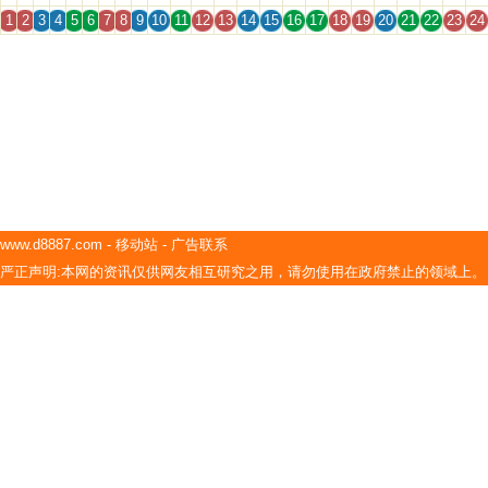
1
2
3
4
5
6
7
8
9
10
11
12
13
14
15
16
17
18
19
20
21
22
23
24
www.d8887.com
-
移动站
-
广告联系
严正声明:本网的资讯仅供网友相互研究之用，请勿使用在政府禁止的领域上。