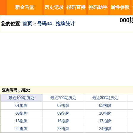
新金马堂
历史记录
报码直播
挑码助手
属性参照
000
您的位置:
首页
»
号码34 - 拖牌统计
查询号码，期次;
最近100期历史
最近200期历史
最近300期历史
01拖牌
02拖牌
03拖牌
08拖牌
09拖牌
10拖牌
15拖牌
16拖牌
17拖牌
22拖牌
23拖牌
24拖牌