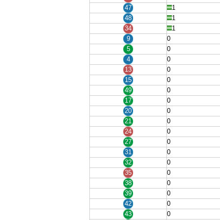
47
1
48
1
34
1
9
0
5
0
4
0
13
0
15
0
49
0
17
0
20
0
21
0
24
0
27
0
31
0
32
0
35
0
38
0
39
0
42
0
43
0