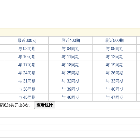
最近300期
最近400期
最近500期
与 03同期
与 04同期
与 05同期
与 10同期
与 11同期
与 12同期
与 17同期
与 18同期
与 19同期
与 24同期
与 25同期
与 26同期
与 31同期
与 32同期
与 33同期
与 38同期
与 39同期
与 40同期
与 45同期
与 46同期
与 47同期
号码8总共开出8次。
查看统计