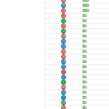
46
2
36
2
19
2
12
1
22
1
23
1
11
1
18
1
26
1
10
1
29
1
30
1
14
1
25
1
7
1
37
1
6
1
40
1
41
1
3
1
44
1
45
1