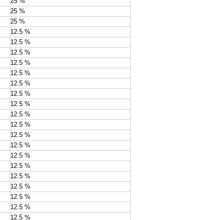
25 %
25 %
25 %
12.5 %
12.5 %
12.5 %
12.5 %
12.5 %
12.5 %
12.5 %
12.5 %
12.5 %
12.5 %
12.5 %
12.5 %
12.5 %
12.5 %
12.5 %
12.5 %
12.5 %
12.5 %
12.5 %