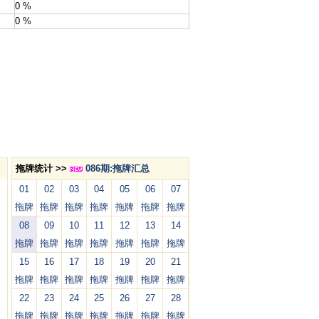
0 %
0 %
拖牌统计 >>
086期:拖牌汇总
01
02
03
04
05
06
07
拖牌
拖牌
拖牌
拖牌
拖牌
拖牌
拖牌
08
09
10
11
12
13
14
拖牌
拖牌
拖牌
拖牌
拖牌
拖牌
拖牌
15
16
17
18
19
20
21
拖牌
拖牌
拖牌
拖牌
拖牌
拖牌
拖牌
22
23
24
25
26
27
28
拖牌
拖牌
拖牌
拖牌
拖牌
拖牌
拖牌