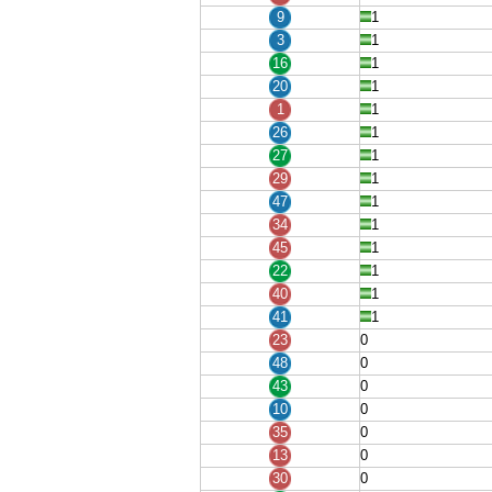
9
1
3
1
16
1
20
1
1
1
26
1
27
1
29
1
47
1
34
1
45
1
22
1
40
1
41
1
23
0
48
0
43
0
10
0
35
0
13
0
30
0