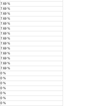
7.69 %
7.69 %
7.69 %
7.69 %
7.69 %
7.69 %
7.69 %
7.69 %
7.69 %
7.69 %
7.69 %
7.69 %
7.69 %
7.69 %
0 %
0 %
0 %
0 %
0 %
0 %
0 %