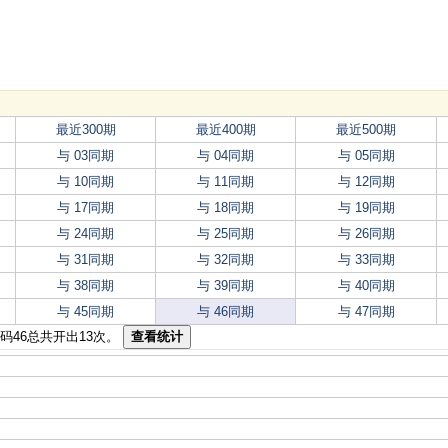
最近300期
最近400期
最近500期
与 03同期
与 04同期
与 05同期
与 10同期
与 11同期
与 12同期
与 17同期
与 18同期
与 19同期
与 24同期
与 25同期
与 26同期
与 31同期
与 32同期
与 33同期
与 38同期
与 39同期
与 40同期
与 45同期
与 46同期
与 47同期
码46总共开出13次。
查看统计