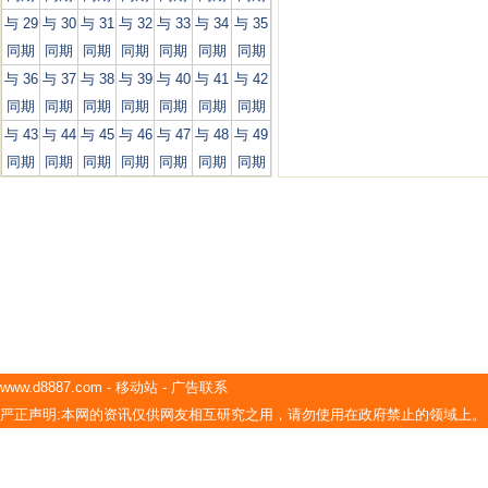
与 29
与 30
与 31
与 32
与 33
与 34
与 35
同期
同期
同期
同期
同期
同期
同期
与 36
与 37
与 38
与 39
与 40
与 41
与 42
同期
同期
同期
同期
同期
同期
同期
与 43
与 44
与 45
与 46
与 47
与 48
与 49
同期
同期
同期
同期
同期
同期
同期
www.d8887.com
-
移动站
-
广告联系
严正声明:本网的资讯仅供网友相互研究之用，请勿使用在政府禁止的领域上。