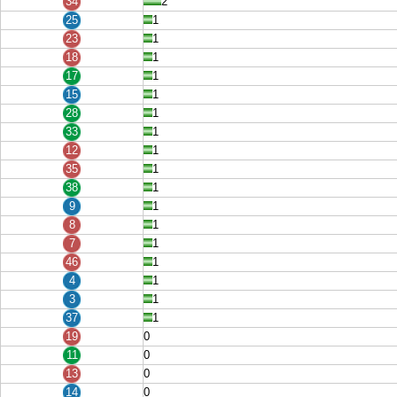
34
2
25
1
23
1
18
1
17
1
15
1
28
1
33
1
12
1
35
1
38
1
9
1
8
1
7
1
46
1
4
1
3
1
37
1
19
0
11
0
13
0
14
0