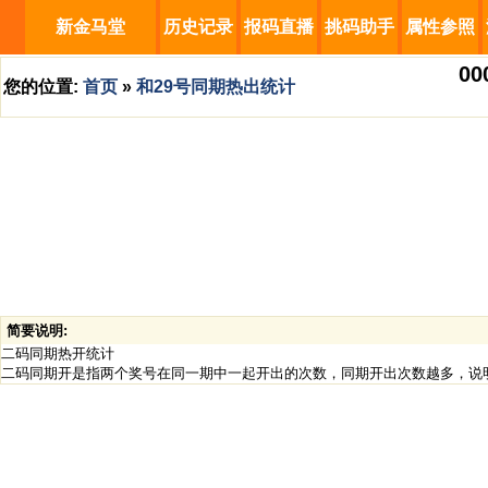
新金马堂
历史记录
报码直播
挑码助手
属性参照
00
您的位置:
首页
»
和29号同期热出统计
简要说明:
二码同期热开统计
二码同期开是指两个奖号在同一期中一起开出的次数，同期开出次数越多，说