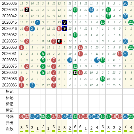
2026036
20
12
5
10
12
2
8
12
12
2
11
1
3
11
11
3
8
8
2
1
1
2026039
2
11
14
17
13
11
13
3
9
13
13
3
12
4
12
4
9
3
2
1
2
2026042
17
20
14
1
12
14
4
10
14
14
4
13
1
5
13
1
5
10
4
3
3
2026045
4
9
16
21
15
2
13
5
11
15
15
14
2
6
14
2
6
1
5
4
1
2026046
2
3
8
9
16
1
6
12
16
15
3
7
15
3
7
1
2
6
5
2
1
2026052
11
17
1
1
2
7
13
17
1
1
16
8
16
4
8
2
3
7
6
3
2
2026055
2
7
8
20
18
2
3
8
14
2
17
1
9
17
5
9
3
4
8
7
3
2026058
1
12
21
1
3
4
9
15
1
1
3
18
2
18
6
10
4
5
9
8
1
2026061
5
12
19
20
1
2
4
5
16
2
2
4
19
3
19
7
11
5
6
10
1
2026066
5
7
10
15
16
2
3
5
6
17
3
5
4
1
20
8
7
11
1
1
2
2026075
2
5
7
11
3
6
7
18
4
6
1
2
21
9
1
1
8
12
2
2
3
2026080
5
7
11
12
4
1
7
8
19
5
7
2
22
10
2
2
9
13
3
3
4
2026083
1
7
16
2
8
9
1
20
6
8
3
1
1
23
11
3
10
14
4
4
5
2026086
1
3
7
3
10
2
21
7
9
4
2
2
24
12
4
1
11
15
5
5
6
标记
01
02
03
04
05
06
07
08
09
10
11
12
13
14
15
16
17
18
19
20
21
标记
01
02
03
04
05
06
07
08
09
10
11
12
13
14
15
16
17
18
19
20
21
标记
01
02
03
04
05
06
07
08
09
10
11
12
13
14
15
16
17
18
19
20
21
标记
01
02
03
04
05
06
07
08
09
10
11
12
13
14
15
16
17
18
19
20
21
号码
01
02
03
04
05
06
07
08
09
10
11
12
13
14
15
16
17
18
19
20
21
开出
7
7
6
6
6
6
6
4
4
3
3
3
3
3
2
2
2
2
1
1
1
次数