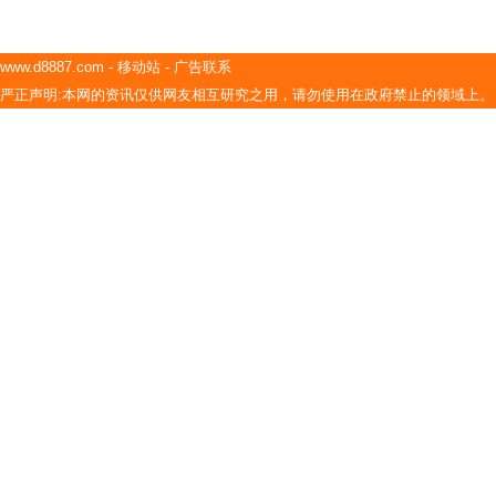
www.d8887.com
-
移动站
-
广告联系
严正声明:本网的资讯仅供网友相互研究之用，请勿使用在政府禁止的领域上。