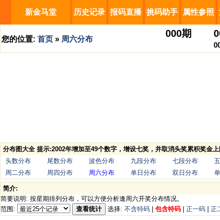
新金马堂
历史记录
报码直播
挑码助手
属性参照
000
期
0
您的位置:
首页
»
周六分布
0
分布图大全 提示:2002年增加至49个数字，增设七奖，并取消头奖累积奖金上
头数分布
尾数分布
波色分布
九段分布
七段分布
周二分布
周四分布
周六分布
单日分布
双日分布
简介:
简要说明: 按星期排列分布，可以方便分析逢周六开奖分布情况。
范围:
查看统计
选择:
不含特码
|
包含特码
|
正一码
|
正