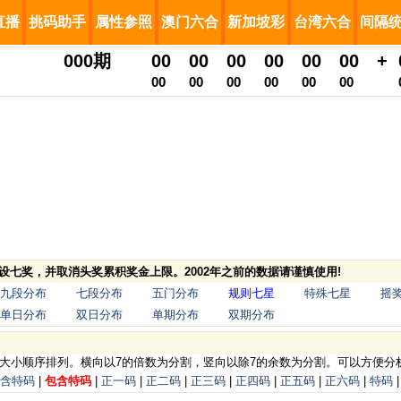
直播
挑码助手
属性参照
澳门六合
新加坡彩
台湾六合
间隔
000
期
00
00
00
00
00
00
+
00
00
00
00
00
00
，增设七奖，并取消头奖累积奖金上限。2002年之前的数据请谨慎使用!
九段分布
七段分布
五门分布
规则七星
特殊七星
摇
单日分布
双日分布
单期分布
双期分布
矩阵按大小顺序排列。横向以7的倍数为分割，竖向以除7的余数为分割。可以方便
含特码
|
包含特码
|
正一码
|
正二码
|
正三码
|
正四码
|
正五码
|
正六码
|
特码
|