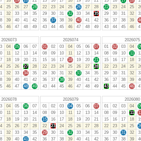
7
18
19
20
21
15
16
17
18
19
20
21
15
16
17
18
1
4
25
26
27
28
22
23
24
25
26
27
28
22
23
24
25
2
1
32
33
34
35
29
30
31
32
33
34
35
29
30
31
32
3
8
39
40
41
42
36
37
38
39
40
41
42
36
37
38
39
4
5
46
47
48
49
43
44
45
46
47
48
49
43
44
45
46
4
2026073
2026074
2026075
3
04
05
06
07
01
02
03
04
05
06
07
01
02
03
04
0
0
11
12
13
14
08
09
10
11
12
13
14
08
09
10
11
1
7
18
19
20
21
15
16
17
18
19
20
21
15
16
17
18
1
4
25
26
27
28
22
23
24
25
26
27
28
22
23
24
25
2
1
32
33
34
35
29
30
31
32
33
34
35
29
30
31
32
3
8
39
40
41
42
36
37
38
39
40
41
42
36
37
38
39
4
5
46
47
48
49
43
44
45
46
47
48
49
43
44
45
46
4
2026078
2026079
2026080
3
04
05
06
07
01
02
03
04
05
06
07
01
02
03
04
0
0
11
12
13
14
08
09
10
11
12
13
14
08
09
10
11
1
7
18
19
20
21
15
16
17
18
19
20
21
15
16
17
18
1
4
25
26
27
28
22
23
24
25
26
27
28
22
23
24
25
2
1
32
33
34
35
29
30
31
32
33
34
35
29
30
31
32
3
8
39
40
41
42
36
37
38
39
40
41
42
36
37
38
39
4