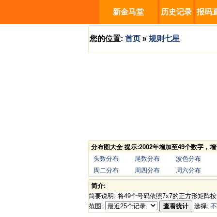
新金马堂
历史记录
报码
您的位置:
首页
»
规则七星
分布图大全 提示:2002年增加至49个数字
头数分布
尾数分布
波色分布
周二分布
周四分布
周六分布
简介:
简要说明: 将49个号码依照7x7的正方形
范围:
查看统计
选择:
不