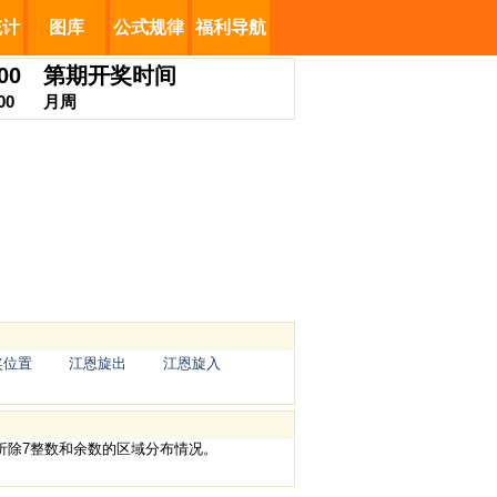
统计
图库
公式规律
福利导航
00
第
期开奖时间
00
月
周
奖位置
江恩旋出
江恩旋入
分析除7整数和余数的区域分布情况。