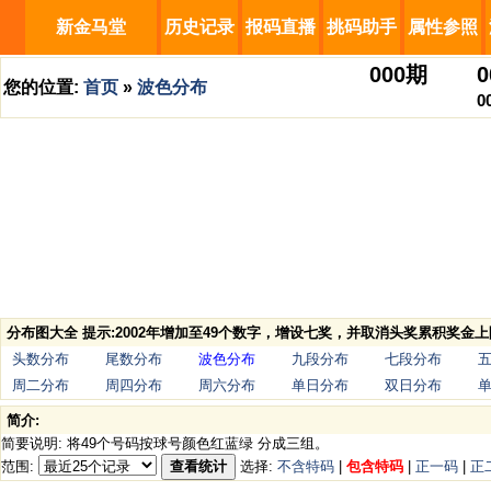
新金马堂
历史记录
报码直播
挑码助手
属性参照
000
期
0
您的位置:
首页
»
波色分布
0
分布图大全 提示:2002年增加至49个数字，增设七奖，并取消头奖累积奖金上
头数分布
尾数分布
波色分布
九段分布
七段分布
周二分布
周四分布
周六分布
单日分布
双日分布
简介:
简要说明: 将49个号码按球号颜色红蓝绿 分成三组。
范围:
查看统计
选择:
不含特码
|
包含特码
|
正一码
|
正