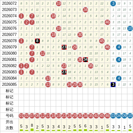
2026072
19
3
8
5
3
10
2
2
2
12
7
4
4
1
3
2
12
1
12
9
5
2026073
34
9
6
4
11
3
3
3
1
13
8
5
5
4
3
13
2
1
13
10
6
2026074
1
7
18
7
12
4
4
2
14
9
6
6
1
5
4
14
3
2
14
11
7
2026075
2
7
46
1
13
5
5
1
3
15
10
7
7
2
6
5
15
3
15
12
8
2026076
19
10
2
1
1
14
6
6
2
16
11
8
8
3
7
6
16
1
4
16
13
2026077
18
30
3
2
2
15
7
7
1
17
12
9
4
8
7
17
2
5
17
14
1
2026078
1
8
45
3
3
8
8
1
2
18
13
10
1
5
9
8
3
6
18
15
2
2026079
7
23
29
46
4
1
4
1
9
9
2
3
14
2
6
10
9
1
7
16
3
2026080
7
12
2
5
2
10
3
4
1
15
1
3
7
11
10
2
1
8
1
17
4
2026081
7
30
34
4
3
6
3
1
11
4
5
2
16
2
12
11
3
2
9
18
5
2026082
1
2
23
35
1
4
2
12
5
6
17
3
1
1
12
4
3
10
1
19
6
2026083
1
7
23
1
5
3
13
6
7
18
4
2
2
1
13
5
4
11
2
20
7
2026084
13
4
1
2
1
6
4
7
8
1
19
5
3
3
2
14
6
5
12
21
8
2026085
13
24
29
30
3
2
3
2
7
5
8
9
2
4
3
15
7
6
1
22
9
标记
01
02
07
08
12
13
18
19
23
24
29
30
34
35
40
45
46
03
04
09
10
标记
01
02
07
08
12
13
18
19
23
24
29
30
34
35
40
45
46
03
04
09
10
标记
01
02
07
08
12
13
18
19
23
24
29
30
34
35
40
45
46
03
04
09
10
标记
01
02
07
08
12
13
18
19
23
24
29
30
34
35
40
45
46
03
04
09
10
号码
01
02
07
08
12
13
18
19
23
24
29
30
34
35
40
45
46
03
04
09
10
开出
8
6
5
5
5
5
5
5
4
3
3
3
3
3
3
3
3
2
2
1
1
次数