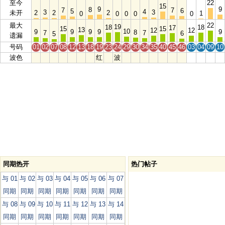
至今
22
15
9
9
8
7
7
6
5
4
3
3
未开
2
2
2
1
0
0
0
0
0
最大
22
19
18
18
17
15
15
13
12
12
10
9
9
9
9
9
8
7
7
6
5
遗漏
号码
01
02
07
08
12
13
18
19
23
24
29
30
34
35
40
45
46
03
04
09
10
波色
红
波
同期热开
热门帖子
与 01
与 02
与 03
与 04
与 05
与 06
与 07
同期
同期
同期
同期
同期
同期
同期
与 08
与 09
与 10
与 11
与 12
与 13
与 14
同期
同期
同期
同期
同期
同期
同期