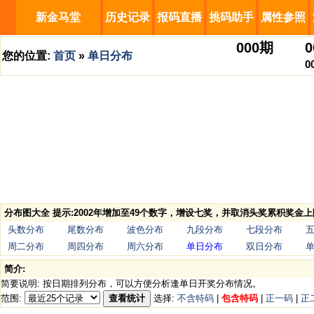
新金马堂
历史记录
报码直播
挑码助手
属性参照
000
期
0
您的位置:
首页
»
单日分布
0
分布图大全 提示:2002年增加至49个数字，增设七奖，并取消头奖累积奖金上
头数分布
尾数分布
波色分布
九段分布
七段分布
周二分布
周四分布
周六分布
单日分布
双日分布
简介:
简要说明: 按日期排列分布，可以方便分析逢单日开奖分布情况。
范围:
查看统计
选择:
不含特码
|
包含特码
|
正一码
|
正