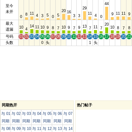
44
至今
29
20
未开
16
11
11
11
11
9
9
8
5
5
4
4
3
3
3
0
0
0
最大
20
14
13
11
11
10
10
10
10
9
9
9
8
8
8
7
7
7
7
7
4
遗漏
号码
01
02
03
04
05
06
07
08
09
10
11
12
13
14
15
16
17
18
19
20
21
头数
0
头
1
头
同期热开
热门帖子
与 01
与 02
与 03
与 04
与 05
与 06
与 07
同期
同期
同期
同期
同期
同期
同期
与 08
与 09
与 10
与 11
与 12
与 13
与 14