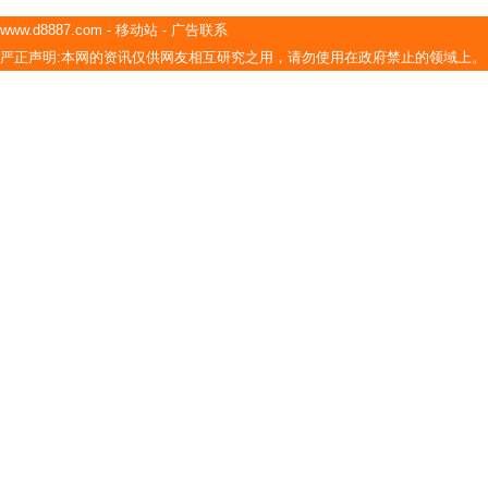
www.d8887.com
-
移动站
-
广告联系
严正声明:本网的资讯仅供网友相互研究之用，请勿使用在政府禁止的领域上。