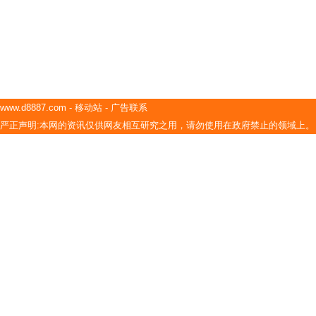
www.d8887.com
-
移动站
-
广告联系
严正声明:本网的资讯仅供网友相互研究之用，请勿使用在政府禁止的领域上。