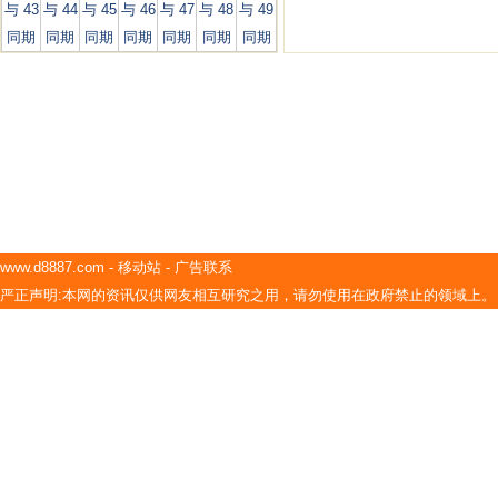
与 43
与 44
与 45
与 46
与 47
与 48
与 49
同期
同期
同期
同期
同期
同期
同期
www.d8887.com
-
移动站
-
广告联系
严正声明:本网的资讯仅供网友相互研究之用，请勿使用在政府禁止的领域上。