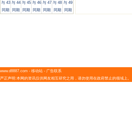
与 43
与 44
与 45
与 46
与 47
与 48
与 49
同期
同期
同期
同期
同期
同期
同期
www.d8887.com
-
移动站
-
广告联系
严正声明:本网的资讯仅供网友相互研究之用，请勿使用在政府禁止的领域上。