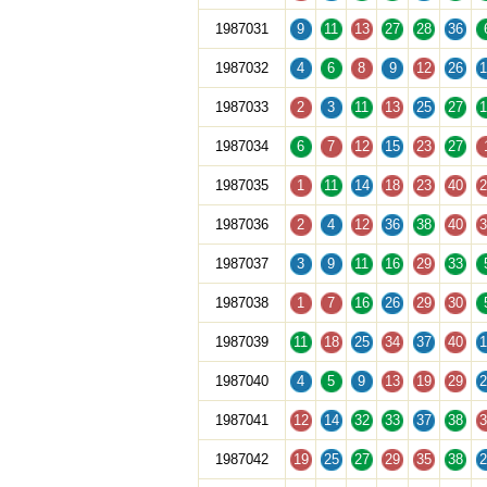
1987031
9
11
13
27
28
36
1987032
4
6
8
9
12
26
1
1987033
2
3
11
13
25
27
1
1987034
6
7
12
15
23
27
1987035
1
11
14
18
23
40
2
1987036
2
4
12
36
38
40
3
1987037
3
9
11
16
29
33
1987038
1
7
16
26
29
30
1987039
11
18
25
34
37
40
1
1987040
4
5
9
13
19
29
2
1987041
12
14
32
33
37
38
3
1987042
19
25
27
29
35
38
2