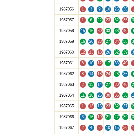
1987056
1
3
9
10
25
36
1987057
1
6
22
23
32
35
3
1987058
15
16
30
33
38
40
1987059
16
20
23
27
34
38
3
1987060
12
13
18
26
32
39
3
1987061
8
10
12
17
36
40
1
1987062
8
14
18
24
28
36
1987063
2
11
14
27
30
40
2
1987064
11
16
25
30
35
38
1
1987065
1
13
15
23
32
37
2
1987066
3
16
19
21
27
39
3
1987067
2
4
8
10
15
30
1