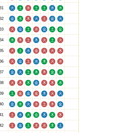
31
火
土
水
土
土
水
水
32
金
水
木
火
土
金
火
33
火
金
土
水
金
土
金
34
水
木
土
木
火
土
火
35
火
土
水
金
火
火
木
36
火
金
土
水
木
火
水
37
金
火
土
木
木
金
水
38
火
木
木
金
木
木
水
39
土
金
金
金
木
火
火
40
金
水
火
水
土
木
金
41
土
水
火
金
木
木
木
42
土
金
土
木
水
木
土