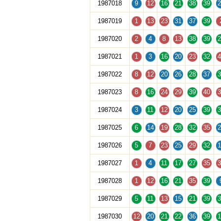
1987018
9
12
16
21
38
39
2
1987019
1
13
23
31
37
39
1987020
2
4
8
13
38
39
2
1987021
1
3
16
20
23
32
4
1987022
8
12
20
26
28
37
3
1987023
8
16
24
29
39
40
3
1987024
3
11
12
20
25
39
3
1987025
6
14
19
28
32
35
2
1987026
5
7
23
25
29
32
1
1987027
1
4
11
17
27
35
3
1987028
1
12
16
21
35
39
1987029
5
11
13
15
21
39
3
1987030
12
20
21
22
36
39
1