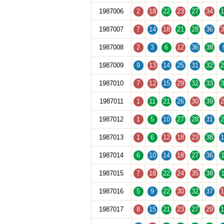
1987006
2
18
22
23
27
34
1
1987007
7
14
18
21
28
36
3
1987008
2
3
6
12
36
38
1987009
9
13
14
25
31
32
2
1987010
7
12
15
29
32
33
3
1987011
1
11
21
26
30
39
2
1987012
1
5
10
27
28
31
2
1987013
1
6
12
18
23
38
1
1987014
6
10
14
18
27
36
1
1987015
7
18
22
24
35
38
1
1987016
5
9
22
30
32
37
1
1987017
8
15
21
23
27
29
1