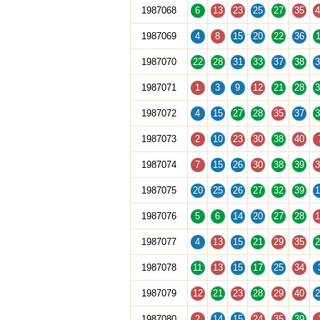
1987068
6
13
23
25
27
35
4
1987069
4
8
15
20
22
36
1
1987070
22
28
31
33
37
38
3
1987071
1
3
9
12
21
28
3
1987072
4
15
27
28
35
37
3
1987073
2
10
23
30
38
40
1987074
7
15
26
30
38
39
3
1987075
20
25
26
27
32
39
1
1987076
5
6
14
20
27
28
1
1987077
4
13
15
21
29
35
2
1987078
11
13
15
17
25
34
1987079
12
21
23
28
29
40
2
1987080
2
14
15
24
35
39