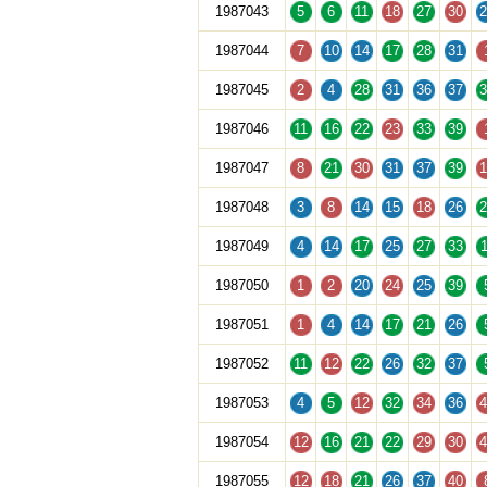
1987043
5
6
11
18
27
30
2
1987044
7
10
14
17
28
31
1987045
2
4
28
31
36
37
3
1987046
11
16
22
23
33
39
1987047
8
21
30
31
37
39
1
1987048
3
8
14
15
18
26
2
1987049
4
14
17
25
27
33
1
1987050
1
2
20
24
25
39
1987051
1
4
14
17
21
26
1987052
11
12
22
26
32
37
1987053
4
5
12
32
34
36
4
1987054
12
16
21
22
29
30
4
1987055
12
18
21
26
37
40