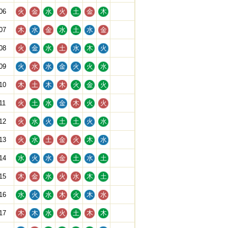
06
火
金
水
火
土
金
木
07
木
水
金
水
土
水
金
08
火
金
水
土
水
木
火
09
火
水
水
金
火
火
水
10
木
土
木
木
火
金
火
11
火
土
水
金
木
火
火
12
火
水
火
土
土
火
水
13
火
水
土
金
火
木
水
14
水
火
水
金
土
水
土
15
木
金
水
火
水
木
土
16
水
火
水
木
火
木
水
17
木
木
水
火
土
木
木