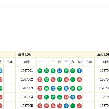
生肖记录
五行记
特
日期
期号
一
二
三
四
五
六
特
日期
期号
5
1987001
狗
鼠
马
鸡
猴
羊
牛
19870
3
1987002
兔
猪
猴
蛇
蛇
牛
兔
19870
9
1987003
虎
猪
虎
羊
兔
鼠
牛
19870
2
1987004
鸡
蛇
猪
羊
狗
兔
龙
19870
4
1987005
虎
兔
鸡
狗
兔
牛
龙
19870