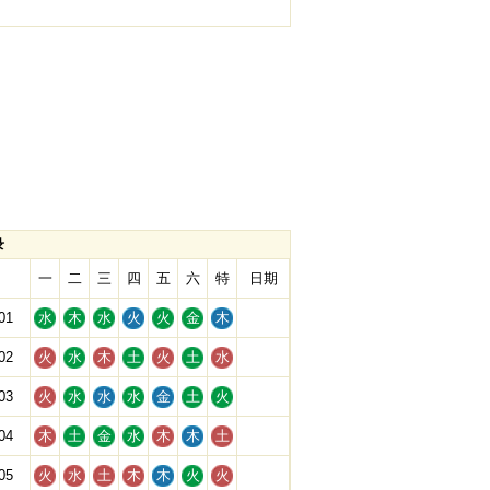
录
一
二
三
四
五
六
特
日期
01
水
木
水
火
火
金
木
02
火
水
木
土
火
土
水
03
火
水
水
水
金
土
火
04
木
土
金
水
木
木
土
05
火
水
土
木
木
火
火