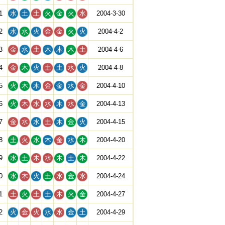
1
水
土
土
火
金
火
水
2004-3-30
2
水
水
火
金
金
火
火
2004-4-2
3
金
水
土
木
木
木
土
2004-4-6
4
金
木
火
土
土
水
火
2004-4-8
5
火
木
木
金
金
水
金
2004-4-10
6
火
木
水
水
木
水
金
2004-4-13
7
金
水
水
土
木
金
火
2004-4-15
8
土
火
水
木
金
水
木
2004-4-20
9
水
土
木
水
木
土
木
2004-4-22
0
水
木
火
土
水
金
水
2004-4-24
1
土
火
土
土
木
火
金
2004-4-27
2
火
金
火
水
水
金
土
2004-4-29