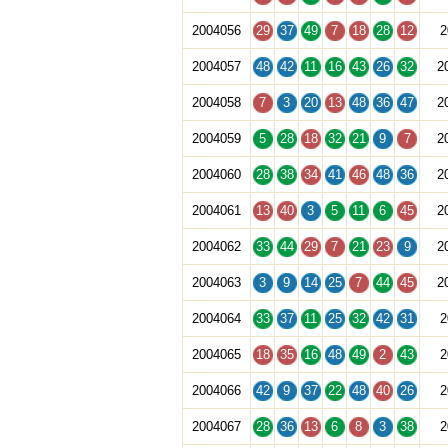
2004056
29
37
49
7
18
28
12
2
2004057
48
42
11
16
43
26
32
2
2004058
7
3
20
13
48
36
47
2
2004059
5
28
18
32
21
9
7
2
2004060
28
38
34
41
46
48
36
2
2004061
13
40
3
5
11
6
45
2
2004062
33
44
29
7
21
23
9
2
2004063
3
9
14
25
7
44
45
2
2004064
33
37
11
25
32
42
31
2
2004065
18
35
16
48
49
2
43
2
2004066
42
9
37
22
48
40
26
2
2004067
28
36
13
6
8
3
38
2