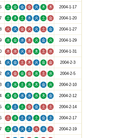
6
土
金
金
金
火
木
木
2004-1-17
7
土
木
土
木
火
土
金
2004-1-20
8
火
火
金
火
火
土
金
2004-1-27
9
水
金
水
木
火
金
火
2004-1-29
0
木
水
火
水
木
土
水
2004-1-31
1
火
金
土
木
火
金
金
2004-2-3
2
火
金
金
金
水
土
水
2004-2-5
3
土
水
土
水
木
金
火
2004-2-10
4
木
金
水
水
水
木
金
2004-2-12
5
火
土
土
金
金
土
土
2004-2-14
6
土
水
土
火
土
金
土
2004-2-17
7
土
木
火
土
火
水
火
2004-2-19