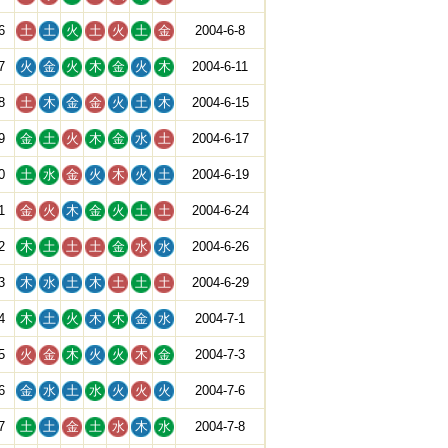
6
土
土
火
土
火
土
金
2004-6-8
7
火
金
火
木
金
火
木
2004-6-11
8
土
木
金
金
火
土
木
2004-6-15
9
金
土
火
木
金
水
土
2004-6-17
0
土
水
金
火
木
火
土
2004-6-19
1
金
火
木
金
火
土
土
2004-6-24
2
木
土
土
土
金
水
水
2004-6-26
3
木
水
土
木
土
土
土
2004-6-29
4
木
土
火
木
木
金
水
2004-7-1
5
火
金
木
火
火
木
金
2004-7-3
6
金
水
土
水
火
火
火
2004-7-6
7
土
土
金
土
水
木
水
2004-7-8