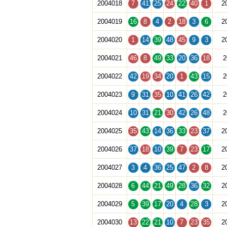
2004018
7
41
25
24
22
40
1
2
2004019
16
8
4
2
18
3
6
2
2004020
1
14
39
48
45
9
3
2
2004021
46
8
49
33
20
36
18
2
2004022
42
19
34
20
1
43
15
2
2004023
9
31
35
10
41
26
42
2
2004024
10
31
21
30
42
26
48
2
2004025
35
43
14
36
33
23
37
2
2004026
37
18
10
39
7
23
17
2
2004027
3
4
36
25
47
2
8
2
2004028
6
44
21
49
28
36
32
2
2004029
5
39
17
20
4
28
3
2
2004030
13
22
21
10
7
23
35
2