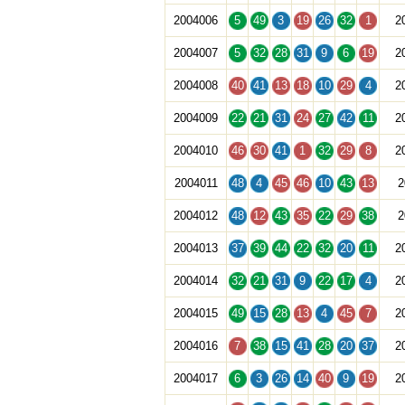
2004006
5
49
3
19
26
32
1
2
2004007
5
32
28
31
9
6
19
2
2004008
40
41
13
18
10
29
4
2
2004009
22
21
31
24
27
42
11
2
2004010
46
30
41
1
32
29
8
2
2004011
48
4
45
46
10
43
13
2
2004012
48
12
43
35
22
29
38
2
2004013
37
39
44
22
32
20
11
2
2004014
32
21
31
9
22
17
4
2
2004015
49
15
28
13
4
45
7
2
2004016
7
38
15
41
28
20
37
2
2004017
6
3
26
14
40
9
19
2