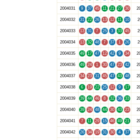
2004031
9
37
45
11
21
27
30
2
2004032
31
22
26
13
12
11
10
2
2004033
13
31
7
25
3
33
45
2
2004034
13
32
48
7
37
1
26
2
2004035
49
17
47
12
42
9
34
2
2004036
49
24
1
30
47
23
42
2
2004037
34
23
31
45
47
43
48
2
2004038
6
19
22
25
12
9
17
2
2004039
39
44
46
8
32
36
33
2
2004040
39
24
48
44
30
43
23
2
2004041
7
11
29
15
46
49
21
2
2004042
26
34
19
31
30
4
37
2