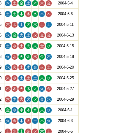
3
木
土
金
土
木
木
金
2004-5-4
4
土
土
木
水
水
木
木
2004-5-6
5
木
金
土
火
水
土
土
2004-5-11
6
水
金
火
土
火
金
金
2004-5-13
7
土
水
土
火
火
金
水
2004-5-15
8
火
水
火
金
水
金
木
2004-5-18
9
水
火
土
木
金
火
土
2004-5-20
0
火
水
土
土
土
火
水
2004-5-25
1
木
木
火
木
火
火
金
2004-5-27
2
木
木
火
火
火
金
水
2004-5-29
3
金
水
水
木
水
火
水
2004-6-1
4
火
金
木
火
土
木
火
2004-6-3
5
土
水
土
金
火
木
土
2004-6-5