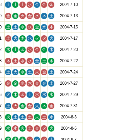
8
土
土
土
水
金
金
金
2004-7-10
9
金
金
火
金
水
木
土
2004-7-13
0
土
土
水
水
金
水
木
2004-7-15
1
土
火
木
水
火
火
火
2004-7-17
2
木
土
金
水
金
金
木
2004-7-20
3
木
土
水
水
金
土
水
2004-7-22
4
土
火
水
土
火
金
土
2004-7-24
5
金
金
水
木
金
金
土
2004-7-27
6
火
木
金
土
水
水
水
2004-7-29
7
土
火
金
金
火
木
金
2004-7-31
8
火
土
土
土
火
土
水
2004-8-3
9
水
水
火
土
金
火
火
2004-8-5
0
木
水
火
水
火
火
土
2004-8-7