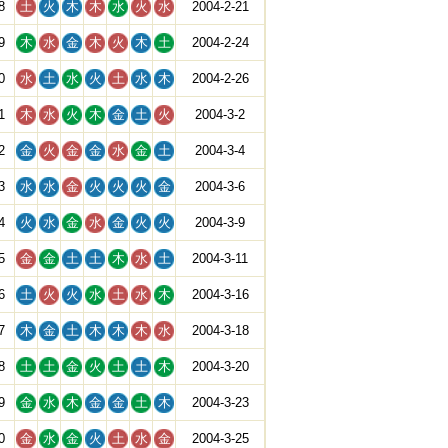
8
土
火
木
木
水
火
水
2004-2-21
9
木
水
金
木
火
木
土
2004-2-24
0
水
土
水
火
土
水
木
2004-2-26
1
木
水
火
木
金
土
火
2004-3-2
2
金
火
金
金
水
金
土
2004-3-4
3
水
水
金
火
火
火
金
2004-3-6
4
火
水
金
水
金
火
火
2004-3-9
5
金
金
土
土
木
水
土
2004-3-11
6
土
火
火
水
土
水
木
2004-3-16
7
木
金
土
木
木
木
水
2004-3-18
8
土
土
金
火
土
土
木
2004-3-20
9
金
水
木
金
金
土
木
2004-3-23
0
金
水
金
火
土
水
金
2004-3-25