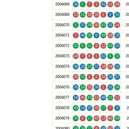
2004068
36
6
7
1
42
12
34
2
2004069
13
21
18
35
1
3
15
2
2004070
6
37
38
30
43
31
24
2
2004071
7
48
32
9
49
18
10
2
2004072
32
6
21
8
12
43
25
2
2004073
24
7
8
1
42
6
22
2
2004074
36
10
22
37
18
34
15
2
2004075
35
43
1
2
34
20
37
2
2004076
26
16
35
36
1
31
38
2
2004077
14
40
43
13
48
32
12
2
2004078
49
14
37
29
27
7
9
2
2004079
39
8
27
45
13
40
49
2
2004080
16
39
27
8
48
40
14
2