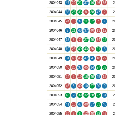
2004043
47
29
21
37
16
46
35
2
2004044
36
28
33
8
38
47
2
2
2004045
24
13
37
11
22
7
36
2
2004046
9
21
48
37
40
13
12
2
2004047
15
8
7
27
49
34
22
2
2004048
10
23
49
43
30
21
3
2
2004049
31
40
45
47
4
18
29
2
2004050
40
23
37
45
14
27
39
2
2004051
24
2
19
16
49
48
12
2
2004052
46
3
40
10
27
20
9
2
2004053
43
9
39
32
38
27
31
2
2004054
41
13
47
40
37
33
48
2
2004055
29
8
6
12
40
32
45
2