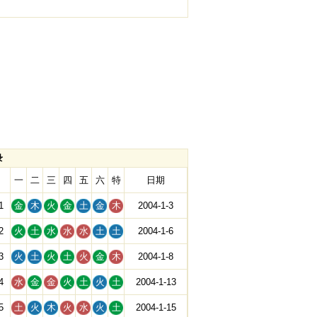
录
一
二
三
四
五
六
特
日期
1
金
木
火
金
土
金
木
2004-1-3
2
火
土
水
水
水
土
土
2004-1-6
3
火
土
火
土
火
金
木
2004-1-8
4
水
金
金
火
土
火
土
2004-1-13
5
土
火
木
火
水
火
土
2004-1-15