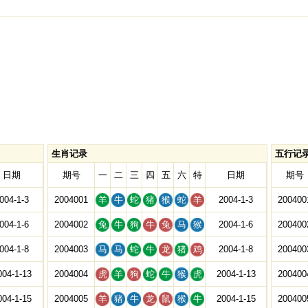
生肖记录
五行记
日期
期号
一
二
三
四
五
六
特
日期
期号
004-1-3
2004001
羊
牛
蛇
猪
猴
蛇
羊
2004-1-3
200400
004-1-6
2004002
兔
牛
狗
牛
兔
马
猴
2004-1-6
200400
004-1-8
2004003
马
马
蛇
牛
龙
猪
鸡
2004-1-8
200400
004-1-13
2004004
虎
羊
狗
蛇
牛
猴
虎
2004-1-13
200400
004-1-15
2004005
羊
猪
牛
龙
鼠
猴
牛
2004-1-15
200400