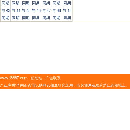
同期
同期
同期
同期
同期
同期
同期
与 43
与 44
与 45
与 46
与 47
与 48
与 49
同期
同期
同期
同期
同期
同期
同期
www.d8887.com
-
移动站
-
广告联系
严正声明:本网的资讯仅供网友相互研究之用，请勿使用在政府禁止的领域上。