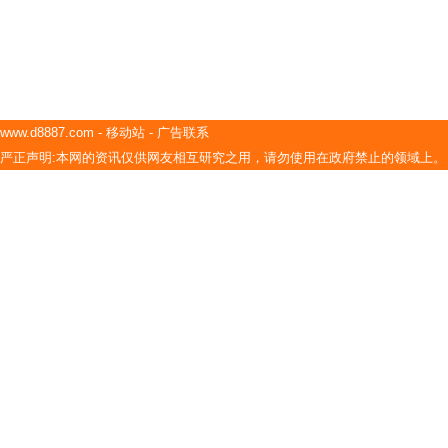
www.d8887.com
-
移动站
-
广告联系
严正声明:本网的资讯仅供网友相互研究之用，请勿使用在政府禁止的领域上。