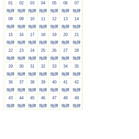
01
02
03
04
05
06
07
拖牌
拖牌
拖牌
拖牌
拖牌
拖牌
拖牌
08
09
10
11
12
13
14
拖牌
拖牌
拖牌
拖牌
拖牌
拖牌
拖牌
15
16
17
18
19
20
21
拖牌
拖牌
拖牌
拖牌
拖牌
拖牌
拖牌
22
23
24
25
26
27
28
拖牌
拖牌
拖牌
拖牌
拖牌
拖牌
拖牌
29
30
31
32
33
34
35
拖牌
拖牌
拖牌
拖牌
拖牌
拖牌
拖牌
36
37
38
39
40
41
42
拖牌
拖牌
拖牌
拖牌
拖牌
拖牌
拖牌
43
44
45
46
47
48
49
拖牌
拖牌
拖牌
拖牌
拖牌
拖牌
拖牌