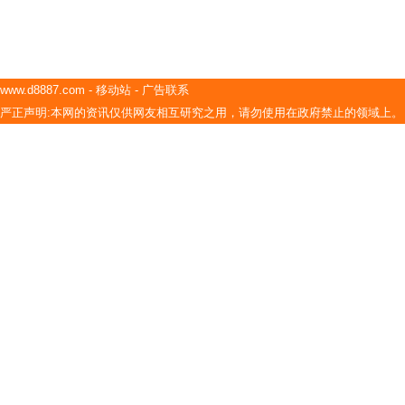
www.d8887.com
-
移动站
-
广告联系
严正声明:本网的资讯仅供网友相互研究之用，请勿使用在政府禁止的领域上。