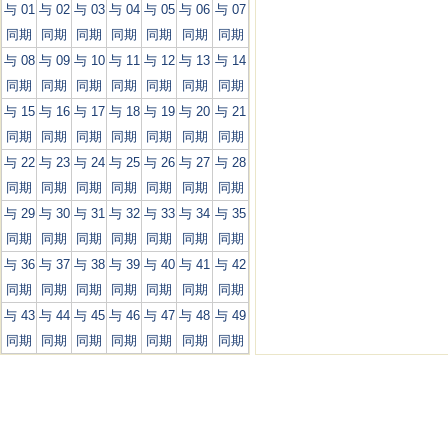
与 01
与 02
与 03
与 04
与 05
与 06
与 07
同期
同期
同期
同期
同期
同期
同期
与 08
与 09
与 10
与 11
与 12
与 13
与 14
同期
同期
同期
同期
同期
同期
同期
与 15
与 16
与 17
与 18
与 19
与 20
与 21
同期
同期
同期
同期
同期
同期
同期
与 22
与 23
与 24
与 25
与 26
与 27
与 28
同期
同期
同期
同期
同期
同期
同期
与 29
与 30
与 31
与 32
与 33
与 34
与 35
同期
同期
同期
同期
同期
同期
同期
与 36
与 37
与 38
与 39
与 40
与 41
与 42
同期
同期
同期
同期
同期
同期
同期
与 43
与 44
与 45
与 46
与 47
与 48
与 49
同期
同期
同期
同期
同期
同期
同期