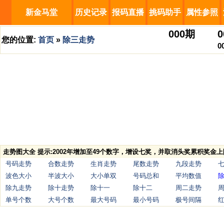
新金马堂
历史记录
报码直播
挑码助手
属性参照
000
期
0
您的位置:
首页
»
除三走势
0
走势图大全 提示:2002年增加至49个数字，增设七奖，并取消头奖累积奖金上
号码走势
合数走势
生肖走势
尾数走势
九段走势
波色大小
半波大小
大小单双
号码总和
平均数值
除九走势
除十走势
除十一
除十二
周二走势
单号个数
大号个数
最大号码
最小号码
极号间隔