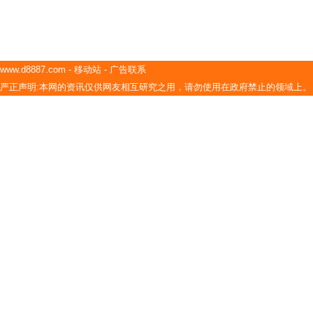
www.d8887.com
-
移动站
-
广告联系
严正声明:本网的资讯仅供网友相互研究之用，请勿使用在政府禁止的领域上。