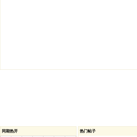
同期热开
热门帖子