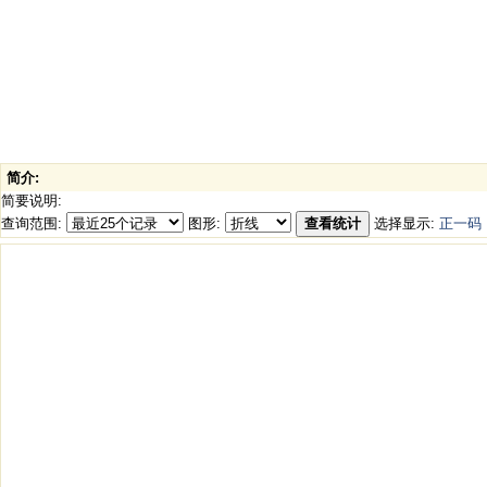
简介:
简要说明:
查询范围:
图形:
查看统计
选择显示:
正一码