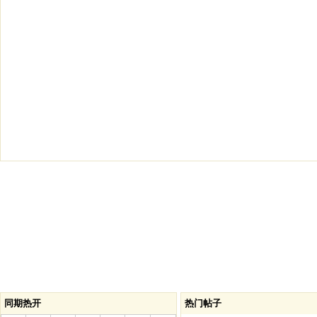
同期热开
热门帖子