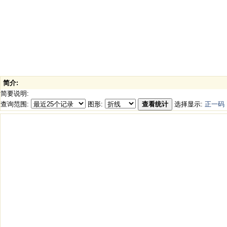
简介:
简要说明:
查询范围:
图形:
查看统计
选择显示:
正一码