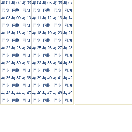
与 01
与 02
与 03
与 04
与 05
与 06
与 07
同期
同期
同期
同期
同期
同期
同期
与 08
与 09
与 10
与 11
与 12
与 13
与 14
同期
同期
同期
同期
同期
同期
同期
与 15
与 16
与 17
与 18
与 19
与 20
与 21
同期
同期
同期
同期
同期
同期
同期
与 22
与 23
与 24
与 25
与 26
与 27
与 28
同期
同期
同期
同期
同期
同期
同期
与 29
与 30
与 31
与 32
与 33
与 34
与 35
同期
同期
同期
同期
同期
同期
同期
与 36
与 37
与 38
与 39
与 40
与 41
与 42
同期
同期
同期
同期
同期
同期
同期
与 43
与 44
与 45
与 46
与 47
与 48
与 49
同期
同期
同期
同期
同期
同期
同期