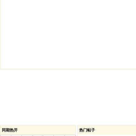
同期热开
热门帖子