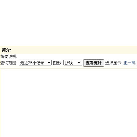
简介:
简要说明:
查询范围:
图形:
查看统计
选择显示:
正一码