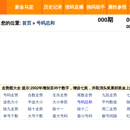
新金马堂
历史记录
报码直播
挑码助手
属性参照
000
期
0
您的位置:
首页
»
号码总和
0
走势图大全 提示:2002年增加至49个数字，增设七奖，并取消头奖累积奖金上
号码走势
合数走势
生肖走势
尾数走势
九段走势
波色大小
半波大小
大小单双
号码总和
平均数值
除九走势
除十走势
除十一
除十二
周二走势
单号个数
大号个数
最大号码
最小号码
极号间隔