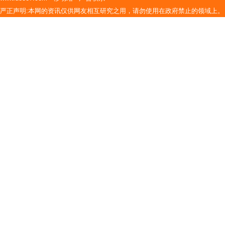
严正声明:本网的资讯仅供网友相互研究之用，请勿使用在政府禁止的领域上。