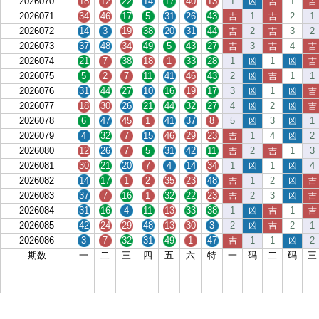
2026070
18
12
22
14
17
40
13
1
1
凶
吉
吉
2026071
34
46
17
5
31
26
43
1
2
1
吉
吉
2026072
14
3
19
38
20
31
44
2
3
2
吉
吉
2026073
37
48
34
49
5
43
27
3
4
吉
吉
吉
2026074
21
7
38
18
1
33
28
1
1
凶
凶
吉
2026075
5
2
7
11
41
46
43
2
1
1
凶
吉
2026076
31
44
27
10
16
19
17
3
1
凶
凶
吉
2026077
18
30
26
21
44
32
27
4
2
凶
凶
吉
2026078
6
47
45
1
41
37
8
5
3
1
凶
凶
2026079
4
32
7
15
46
29
23
1
4
2
吉
凶
2026080
12
26
7
5
31
42
11
2
1
3
吉
吉
2026081
30
21
20
7
4
14
34
1
1
4
凶
凶
2026082
14
17
1
2
35
23
48
1
2
吉
凶
吉
2026083
37
7
16
1
32
22
23
2
3
吉
凶
吉
2026084
31
16
4
11
13
33
38
1
1
凶
吉
吉
2026085
42
24
29
48
13
30
3
2
2
1
凶
吉
2026086
3
7
32
31
49
1
47
1
1
2
吉
凶
期数
一
二
三
四
五
六
特
一
码
二
码
三