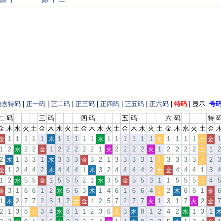
包含特码
|
正一码
|
正二码
|
正三码
|
正四码
|
正五码
|
正六码
|
特码
| 显示:
号
二
码
三
码
四
码
五
码
六
码
特
金
木
水
火
土
金
木
水
火
土
金
木
水
火
土
金
木
水
火
土
金
木
水
火
土
金
1
1
1
1
1
1
1
1
1
1
1
1
1
1
1
1
1
1
1
1
1
金
木
水
土
土
金
1
2
2
2
1
2
2
2
2
2
1
2
2
2
2
1
2
2
2
2
1
2
水
金
火
火
土
2
1
3
3
1
3
3
3
3
2
1
3
3
3
3
1
3
3
3
3
2
3
木
木
金
土
土
1
2
4
4
2
4
4
4
1
3
2
4
4
4
4
2
4
4
4
1
3
4
金
木
木
土
金
1
2
5
5
1
5
5
5
2
1
3
5
5
5
3
1
1
5
5
5
4
5
水
金
水
金
土
3
1
6
6
1
2
6
6
3
1
4
6
1
6
6
4
2
6
6
1
6
金
水
木
土
木
金
1
2
7
7
2
3
1
7
1
2
5
7
2
7
7
1
3
1
7
2
7
木
土
金
火
火
金
2
1
3
8
3
4
8
1
1
2
3
6
3
8
1
2
4
2
1
3
1
土
水
土
木
水