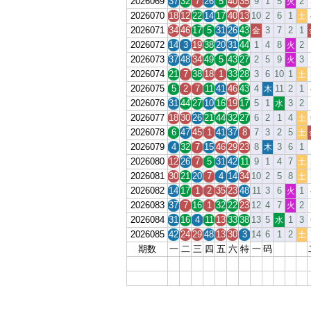
2026069
37
32
7
26
5
40
35
9
1
5
2
火
2026070
18
12
22
14
17
40
13
10
2
6
1
土
2026071
34
46
17
5
31
26
43
3
7
2
1
金
2026072
14
3
19
38
20
31
44
1
4
8
2
火
2026073
37
48
34
49
5
43
27
2
5
9
3
火
2026074
21
7
38
18
1
33
28
3
6
10
1
土
2026075
5
2
7
11
41
46
43
4
11
2
1
木
2026076
31
44
27
10
16
19
17
5
1
3
2
水
2026077
18
30
26
21
44
32
27
6
2
1
4
土
2026078
6
47
45
1
41
37
8
7
3
2
5
土
2026079
4
32
7
15
46
29
23
8
3
6
1
木
2026080
12
26
7
5
31
42
11
9
1
4
7
土
2026081
30
21
20
7
4
14
34
10
2
5
8
土
2026082
14
17
1
2
35
23
48
11
3
6
1
火
2026083
37
7
16
1
32
22
23
12
4
7
2
火
2026084
31
16
4
11
13
33
38
13
5
1
3
水
2026085
42
24
29
48
13
30
3
14
6
1
2
土
期数
一
二
三
四
五
六
特
一
码