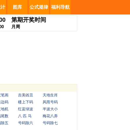
统计
图库
公式规律
福利导航
00
第
期开奖时间
00
月
周
双笔画
吉美凶丑
天地生肖
右边码
楼上下码
风雨号码
玄地机
红蓝绿波
半波大小
码尾数
八 匹 马
梅花八弄
码除五
号码除六
号码除七