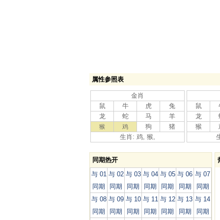
属性参照表
金肖
鼠
牛
虎
兔
鼠
龙
蛇
马
羊
龙
狗
猪
猴
猴
鸡
生肖: 鸡, 猴,
生
同期热开
与 01
与 02
与 03
与 04
与 05
与 06
与 07
同期
同期
同期
同期
同期
同期
同期
与 08
与 09
与 10
与 11
与 12
与 13
与 14
同期
同期
同期
同期
同期
同期
同期