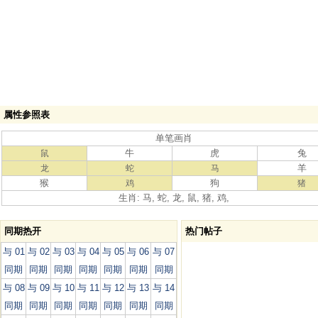
属性参照表
单笔画肖
牛
虎
兔
鼠
羊
龙
蛇
马
猴
狗
鸡
猪
生肖: 马, 蛇, 龙, 鼠, 猪, 鸡,
同期热开
热门帖子
与 01
与 02
与 03
与 04
与 05
与 06
与 07
同期
同期
同期
同期
同期
同期
同期
与 08
与 09
与 10
与 11
与 12
与 13
与 14
同期
同期
同期
同期
同期
同期
同期