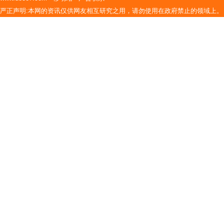
严正声明:本网的资讯仅供网友相互研究之用，请勿使用在政府禁止的领域上。