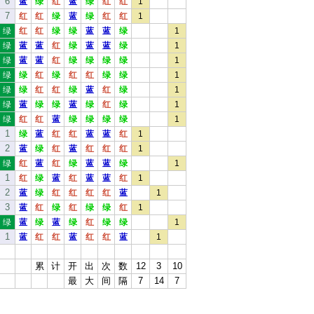
6
蓝
绿
红
蓝
绿
红
红
1
7
红
红
绿
蓝
绿
红
红
1
绿
红
红
绿
绿
蓝
蓝
绿
1
绿
蓝
蓝
红
绿
蓝
蓝
绿
1
绿
蓝
蓝
红
绿
绿
绿
绿
1
绿
绿
红
绿
红
红
绿
绿
1
绿
绿
红
红
绿
蓝
红
绿
1
绿
蓝
绿
绿
蓝
绿
红
绿
1
绿
红
红
蓝
绿
绿
绿
绿
1
1
绿
蓝
红
红
蓝
蓝
红
1
2
蓝
绿
红
蓝
红
红
红
1
绿
红
蓝
红
绿
蓝
蓝
绿
1
1
红
绿
蓝
红
蓝
蓝
红
1
2
蓝
绿
红
红
红
红
蓝
1
3
蓝
红
绿
红
绿
绿
红
1
绿
蓝
绿
蓝
绿
红
绿
绿
1
1
蓝
红
红
蓝
红
红
蓝
1
累
计
开
出
次
数
12
3
10
最
大
间
隔
7
14
7