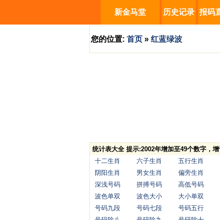
新金马堂
历史记录
报码
您的位置:
首页
»
红蓝绿波
统计表大全 提示:2002年增加至49个数字
十二生肖
六子生肖
五行生肖
阴阳生肖
男女生肖
偏旁生肖
深浅号码
拼搏号码
高低号码
波色单双
波色大小
大小单双
号码九段
号码七段
号码五行
号码除八
号码除九
号码除十