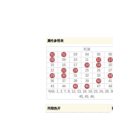
属性参照表
红波
01
02
03
04
05
06
08
09
10
11
12
13
15
16
17
18
19
20
22
23
24
25
26
27
29
30
31
32
33
34
36
37
38
39
40
41
43
44
45
46
47
48
号码: 1, 2, 7, 8, 12, 13, 18, 19, 23, 24, 29, 3
40, 45, 46,
同期热开