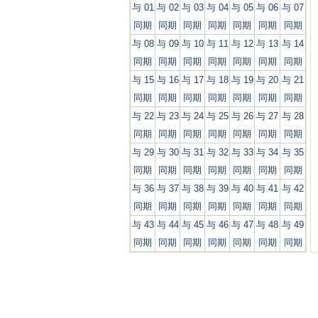
与 01
与 02
与 03
与 04
与 05
与 06
与 07
同期
同期
同期
同期
同期
同期
同期
与 08
与 09
与 10
与 11
与 12
与 13
与 14
同期
同期
同期
同期
同期
同期
同期
与 15
与 16
与 17
与 18
与 19
与 20
与 21
同期
同期
同期
同期
同期
同期
同期
与 22
与 23
与 24
与 25
与 26
与 27
与 28
同期
同期
同期
同期
同期
同期
同期
与 29
与 30
与 31
与 32
与 33
与 34
与 35
同期
同期
同期
同期
同期
同期
同期
与 36
与 37
与 38
与 39
与 40
与 41
与 42
同期
同期
同期
同期
同期
同期
同期
与 43
与 44
与 45
与 46
与 47
与 48
与 49
同期
同期
同期
同期
同期
同期
同期