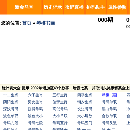
新金马堂
历史记录
报码直播
挑码助手
属性参照
000
期
0
您的位置:
首页
»
琴棋书画
0
统计表大全 提示:2002年增加至49个数字，增设七奖，并取消头奖累积奖金上
十二生肖
六子生肖
五行生肖
四季生肖
琴棋书画
阴阳生肖
男女生肖
偏旁生肖
朝夕生肖
号码单双
深浅号码
拼搏号码
高低号码
长短号码
黑白号码
波色单双
波色大小
大小单双
大小尾数
合数单双
号码九段
号码七段
号码五行
号码五门
号码头数
号码除八
号码除九
号码除十
除 十 一
除 十 二