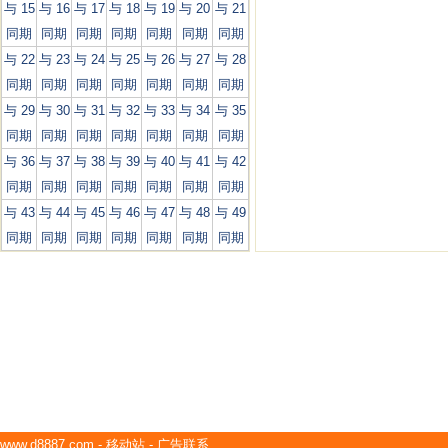
与 15
与 16
与 17
与 18
与 19
与 20
与 21
同期
同期
同期
同期
同期
同期
同期
与 22
与 23
与 24
与 25
与 26
与 27
与 28
同期
同期
同期
同期
同期
同期
同期
与 29
与 30
与 31
与 32
与 33
与 34
与 35
同期
同期
同期
同期
同期
同期
同期
与 36
与 37
与 38
与 39
与 40
与 41
与 42
同期
同期
同期
同期
同期
同期
同期
与 43
与 44
与 45
与 46
与 47
与 48
与 49
同期
同期
同期
同期
同期
同期
同期
www.d8887.com
-
移动站
-
广告联系