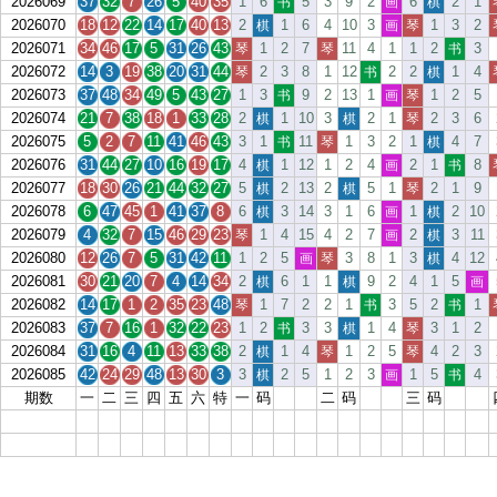
2026069
37
32
7
26
5
40
35
1
6
5
3
9
2
6
2
1
书
画
棋
2026070
18
12
22
14
17
40
13
2
1
6
4
10
3
1
3
2
棋
画
琴
2026071
34
46
17
5
31
26
43
1
2
7
11
4
1
1
2
3
琴
琴
书
2026072
14
3
19
38
20
31
44
2
3
8
1
12
2
2
1
4
琴
书
棋
2026073
37
48
34
49
5
43
27
1
3
9
2
13
1
1
2
5
书
画
琴
2026074
21
7
38
18
1
33
28
2
1
10
3
2
1
2
3
6
棋
棋
琴
2026075
5
2
7
11
41
46
43
3
1
11
1
3
2
1
4
7
书
琴
棋
2026076
31
44
27
10
16
19
17
4
1
12
1
2
4
2
1
8
棋
画
书
2026077
18
30
26
21
44
32
27
5
2
13
2
5
1
2
1
9
棋
棋
琴
2026078
6
47
45
1
41
37
8
6
3
14
3
1
6
1
2
10
棋
画
棋
2026079
4
32
7
15
46
29
23
1
4
15
4
2
7
2
3
11
琴
画
棋
2026080
12
26
7
5
31
42
11
1
2
5
3
8
1
3
4
12
画
琴
棋
2026081
30
21
20
7
4
14
34
2
6
1
1
9
2
4
1
5
棋
棋
画
2026082
14
17
1
2
35
23
48
1
7
2
2
1
3
5
2
1
琴
书
书
2026083
37
7
16
1
32
22
23
1
2
3
3
1
4
3
1
2
书
棋
琴
2026084
31
16
4
11
13
33
38
2
1
4
1
2
5
4
2
3
棋
琴
琴
2026085
42
24
29
48
13
30
3
3
2
5
1
2
3
1
5
4
棋
画
书
期数
一
二
三
四
五
六
特
一
码
二
码
三
码