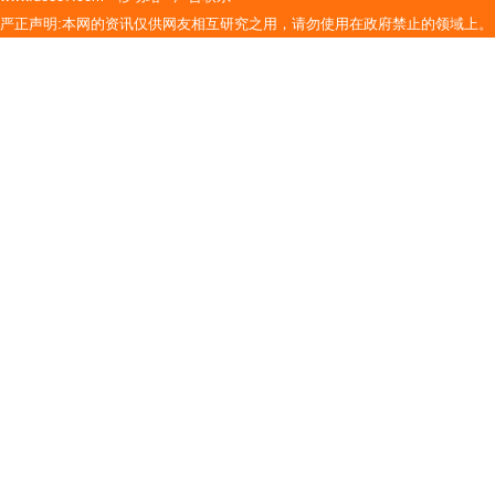
严正声明:本网的资讯仅供网友相互研究之用，请勿使用在政府禁止的领域上。