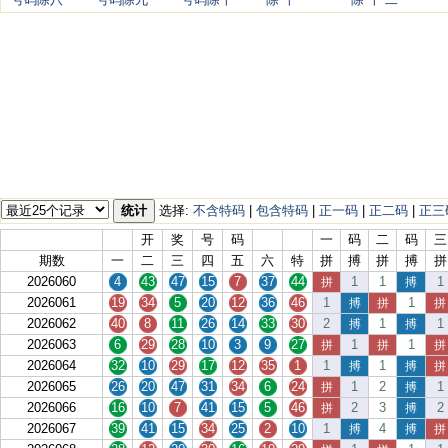
统计
选择:
不含特码
|
包含特码
|
正一码
|
正二码
|
正三
开
奖
号
码
一
码
二
码
三
期数
一
二
三
四
五
六
特
拼
搏
拼
搏
拼
2026060
4
43
47
15
7
37
44
1
1
1
拼
搏
2026061
19
34
5
20
12
36
46
1
1
搏
拼
拼
2026062
40
8
11
26
14
33
30
2
1
1
搏
搏
2026063
6
29
28
10
3
9
27
1
1
拼
拼
拼
2026064
32
10
29
17
12
35
1
1
1
搏
搏
拼
2026065
26
20
47
31
34
6
24
1
2
1
拼
搏
2026066
16
10
7
41
15
5
46
2
3
2
拼
搏
2026067
39
41
15
34
25
2
10
1
4
搏
搏
拼