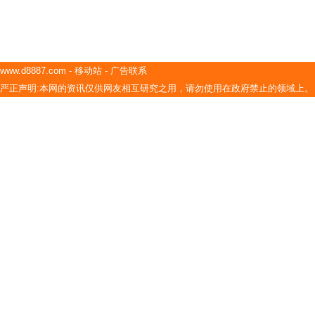
www.d8887.com
-
移动站
-
广告联系
严正声明:本网的资讯仅供网友相互研究之用，请勿使用在政府禁止的领域上。