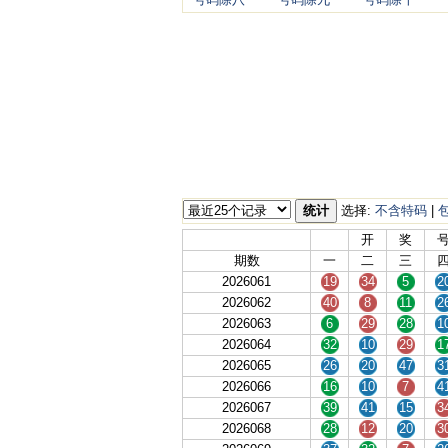
统计
选择:
不含特码
|
开
奖
期数
一
二
三
2026061
19
34
5
2
2026062
40
8
11
2
2026063
6
29
28
1
2026064
32
10
29
1
2026065
26
20
47
3
2026066
16
10
7
4
2026067
39
41
15
3
2026068
28
12
20
3