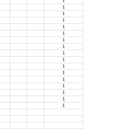
1
1
1
1
1
1
1
1
1
1
1
1
1
1
1
1
1