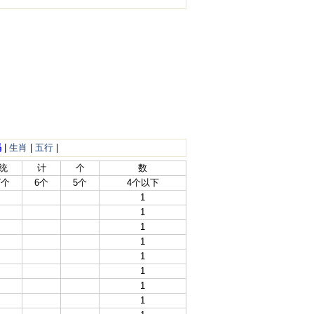
码
|
生肖
|
五行
|
统
计
个
数
7个
6个
5个
4个以下
1
1
1
1
1
1
1
1