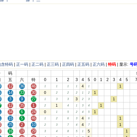
包含特码
|
正一码
|
正二码
|
正三码
|
正四码
|
正五码
|
正六码
|
特码
| 显示:
号
号
码
四
五
六
特
0
1
2
3
4
5
0
1
2
3
4
5
0
12
36
46
4
1
1
1
1
1
1
6
14
33
30
0
1
2
2
2
1
2
0
3
9
27
3
1
1
3
3
2
3
7
12
35
1
1
1
2
4
1
3
4
1
34
6
24
0
1
1
5
2
4
5
1
15
5
46
4
1
1
2
6
3
6
4
25
2
10
4
1
2
3
7
4
7
0
16
19
29
5
1
3
4
8
5
1