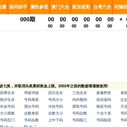
直播
挑码助手
属性参照
澳门六合
新加坡彩
台湾六合
间隔
000
期
00
00
00
00
00
00
+
00
00
00
00
00
00
，增设七奖，并取消头奖累积奖金上限。2002年之前的数据请谨慎使用!
四季生肖
琴棋书画
四方生肖
三色生肖
家禽野兽
单
朝夕生肖
号码单双
号码大小
内外围码
前后落码
左
长短号码
黑白号码
冷热号码
爱恨号码
顺逆号码
天
大小尾数
合数单双
合数大小
号码合数
十全十美
号
号码五门
号码头数
上中下码
号码除三
号码除四
号
除 十 一
除 十 二