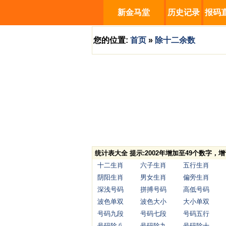
新金马堂
历史记录
报码
您的位置:
首页
»
除十二余数
统计表大全 提示:2002年增加至49个数字
十二生肖
六子生肖
五行生肖
阴阳生肖
男女生肖
偏旁生肖
深浅号码
拼搏号码
高低号码
波色单双
波色大小
大小单双
号码九段
号码七段
号码五行
号码除八
号码除九
号码除十