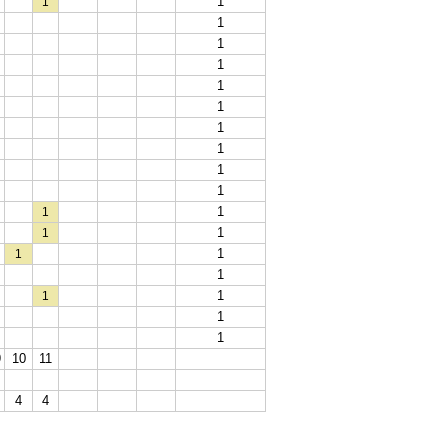
1
1
1
1
1
1
1
1
1
1
1
1
1
1
1
1
1
1
1
1
1
1
9
10
11
4
4