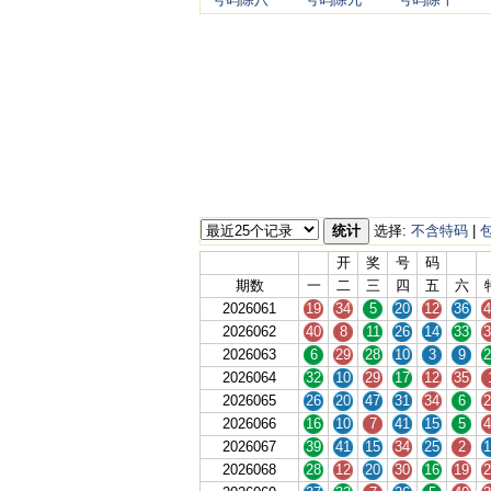
统计
选择:
不含特码
|
开
奖
号
码
期数
一
二
三
四
五
六
2026061
19
34
5
20
12
36
4
2026062
40
8
11
26
14
33
3
2026063
6
29
28
10
3
9
2
2026064
32
10
29
17
12
35
2026065
26
20
47
31
34
6
2
2026066
16
10
7
41
15
5
4
2026067
39
41
15
34
25
2
1
2026068
28
12
20
30
16
19
2