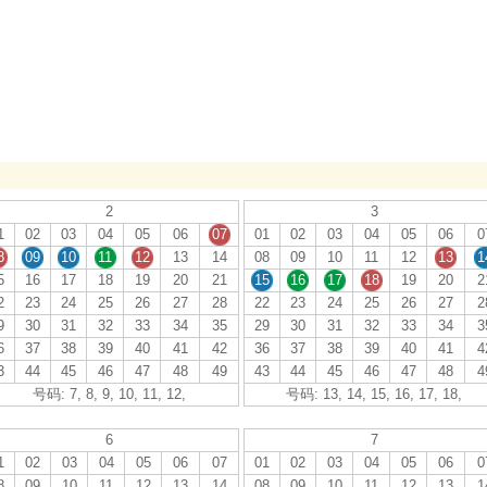
2
3
1
02
03
04
05
06
07
01
02
03
04
05
06
0
8
09
10
11
12
13
14
08
09
10
11
12
13
1
5
16
17
18
19
20
21
15
16
17
18
19
20
2
2
23
24
25
26
27
28
22
23
24
25
26
27
2
9
30
31
32
33
34
35
29
30
31
32
33
34
3
6
37
38
39
40
41
42
36
37
38
39
40
41
4
3
44
45
46
47
48
49
43
44
45
46
47
48
4
号码: 7, 8, 9, 10, 11, 12,
号码: 13, 14, 15, 16, 17, 18,
6
7
1
02
03
04
05
06
07
01
02
03
04
05
06
0
8
09
10
11
12
13
14
08
09
10
11
12
13
1