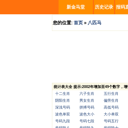
新金马堂
历史记录
报码
您的位置:
首页
»
八匹马
统计表大全 提示:2002年增加至49个数字
十二生肖
六子生肖
五行生肖
阴阳生肖
男女生肖
偏旁生肖
深浅号码
拼搏号码
高低号码
波色单双
波色大小
大小单双
号码九段
号码七段
号码五行
号码除八
号码除九
号码除十