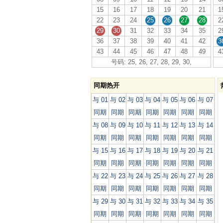
15
16
17
18
19
20
21
1
22
23
24
25
26
27
28
2
29
30
31
32
33
34
35
2
36
37
38
39
40
41
42
3
43
44
45
46
47
48
49
4
号码: 25, 26, 27, 28, 29, 30,
同期热开
与 01
与 02
与 03
与 04
与 05
与 06
与 07
同期
同期
同期
同期
同期
同期
同期
与 08
与 09
与 10
与 11
与 12
与 13
与 14
同期
同期
同期
同期
同期
同期
同期
与 15
与 16
与 17
与 18
与 19
与 20
与 21
同期
同期
同期
同期
同期
同期
同期
与 22
与 23
与 24
与 25
与 26
与 27
与 28
同期
同期
同期
同期
同期
同期
同期
与 29
与 30
与 31
与 32
与 33
与 34
与 35
同期
同期
同期
同期
同期
同期
同期