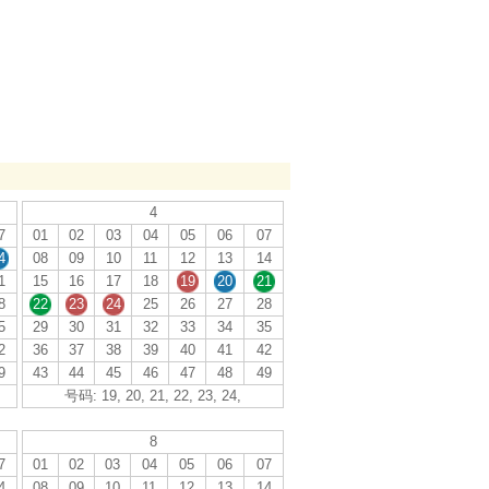
4
7
01
02
03
04
05
06
07
4
08
09
10
11
12
13
14
1
15
16
17
18
19
20
21
8
22
23
24
25
26
27
28
5
29
30
31
32
33
34
35
2
36
37
38
39
40
41
42
9
43
44
45
46
47
48
49
号码: 19, 20, 21, 22, 23, 24,
8
7
01
02
03
04
05
06
07
4
08
09
10
11
12
13
14