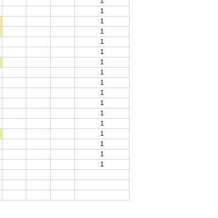
1
1
1
1
1
1
1
1
1
1
1
1
1
1
1
1
1