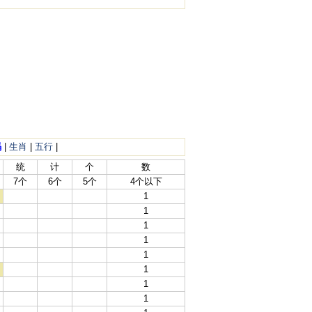
码
|
生肖
|
五行
|
统
计
个
数
7个
6个
5个
4个以下
1
1
1
1
1
1
1
1