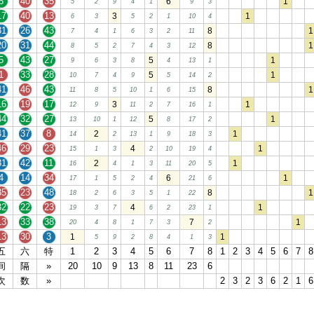
5
40
35
6
1
5
2
9
4
1
9
3
17
40
13
3
1
6
3
5
2
1
10
4
31
26
43
8
1
7
4
1
6
3
2
11
20
31
44
8
1
8
5
2
7
4
3
12
5
43
27
5
1
9
6
3
8
4
13
1
1
33
28
5
1
10
7
4
9
5
14
2
41
46
43
8
1
11
8
5
10
1
6
15
16
19
17
3
1
12
9
11
2
7
16
1
44
32
27
5
1
13
10
1
12
8
17
2
41
37
8
2
1
14
2
13
1
9
18
3
46
29
23
4
1
15
1
3
2
10
19
4
31
42
11
2
1
16
4
1
3
11
20
5
4
14
34
6
1
17
1
5
2
4
21
6
35
23
48
8
1
18
2
6
3
5
1
22
32
22
23
4
1
19
3
7
6
2
23
1
13
33
38
7
1
20
4
8
1
7
3
2
13
30
3
1
1
5
9
2
8
4
1
3
五
六
特
1
2
3
4
5
6
7
8
1
2
3
4
5
6
7
8
间
隔
»
20
10
9
13
8
11
23
6
次
数
»
2
3
2
3
6
2
1
6