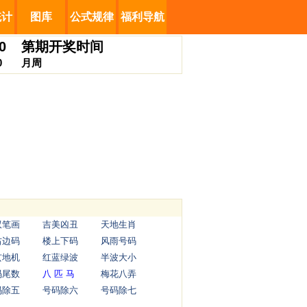
统计
图库
公式规律
福利导航
0
第
期开奖时间
0
月
周
双笔画
吉美凶丑
天地生肖
右边码
楼上下码
风雨号码
玄地机
红蓝绿波
半波大小
码尾数
八 匹 马
梅花八弄
码除五
号码除六
号码除七