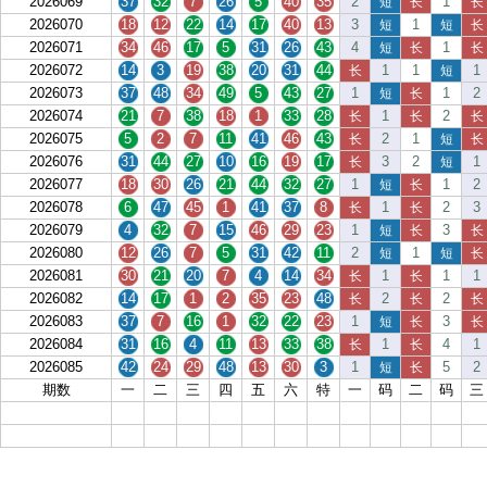
2026069
37
32
7
26
5
40
35
2
1
短
长
长
2026070
18
12
22
14
17
40
13
3
1
短
短
长
2026071
34
46
17
5
31
26
43
4
1
短
长
长
2026072
14
3
19
38
20
31
44
1
1
1
长
短
2026073
37
48
34
49
5
43
27
1
1
2
短
长
2026074
21
7
38
18
1
33
28
1
2
长
长
长
2026075
5
2
7
11
41
46
43
2
1
长
短
长
2026076
31
44
27
10
16
19
17
3
2
1
长
短
2026077
18
30
26
21
44
32
27
1
1
2
短
长
2026078
6
47
45
1
41
37
8
1
2
3
长
长
2026079
4
32
7
15
46
29
23
1
3
短
长
长
2026080
12
26
7
5
31
42
11
2
1
短
短
长
2026081
30
21
20
7
4
14
34
1
1
1
长
长
2026082
14
17
1
2
35
23
48
2
2
长
长
长
2026083
37
7
16
1
32
22
23
1
3
短
长
长
2026084
31
16
4
11
13
33
38
1
4
1
长
长
2026085
42
24
29
48
13
30
3
1
5
2
短
长
期数
一
二
三
四
五
六
特
一
码
二
码
三